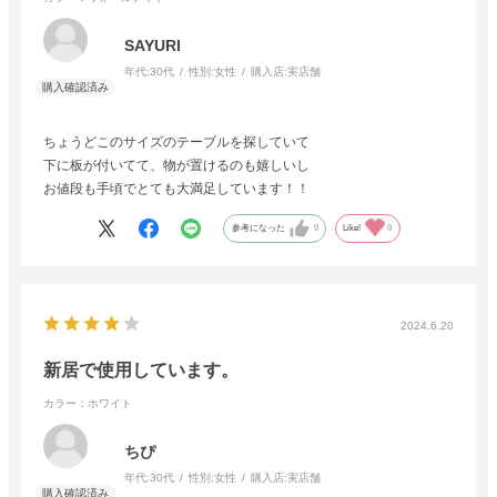
SAYURI
年代:
30代
性別:
女性
購入店:
実店舗
ちょうどこのサイズのテーブルを探していて
下に板が付いてて、物が置けるのも嬉しいし
お値段も手頃でとても大満足しています！！
参考になった
0
Like!
0
2024.6.20
新居で使用しています。
カラー：ホワイト
ちぴ
年代:
30代
性別:
女性
購入店:
実店舗