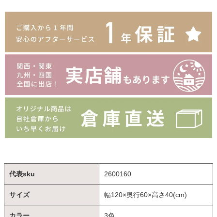
代表sku
2600160
サイズ
幅120×奥行60×高さ40(cm)
カラー
3色