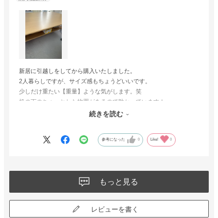
新居に引越しをしてから購入いたしました。
2人暮らしですが、サイズ感もちょうどいいです。
少しだけ重たい【重量】ような気がします。笑
机の下のちょっとした物置があるので助かっています！
部屋にも馴染んでおり、使い勝手もいいです。
続きを読む
お値段にも大満足です！
参考になった
0
Like!
0
もっと見る
レビューを書く