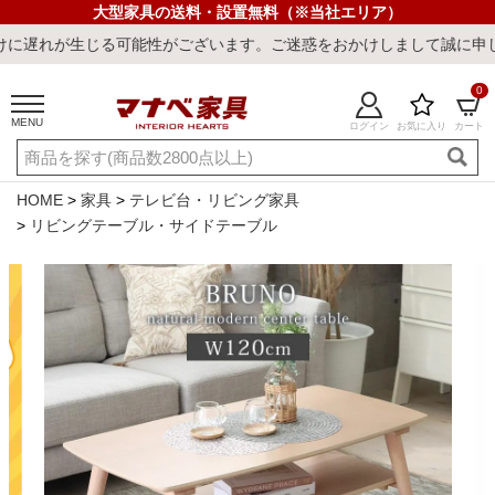
大型家具の送料・設置無料（※当社エリア）
可能性がございます。ご迷惑をおかけしまして誠に申し訳ございません
0
MENU
ログイン
お気に入り
カート
ご利用ガイド
新規会員登録
店舗一覧
閲覧履歴
HOME
家具
テレビ台・リビング家具
リビングテーブル・サイドテーブル
よくある質問
キーワード・商品番号で探す
最短発送
冷感ラグ
冷感寝具
ワークデスク
ウィルトンラ