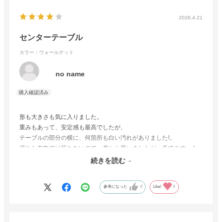
2026.4.21
センターテーブル
カラー：ウォールナット
no name
形も大きさも気に入りました。
重みもあって、安定感も最高でしたが、
テーブルの部分の横に、何箇所も白い汚れがありました!。
濡れた布巾では落ちないので、傷かと思いましたが、爪でこすった
ら落ちました…
続きを読む
ちょっとドキドキしました
参考になった
0
Like!
0