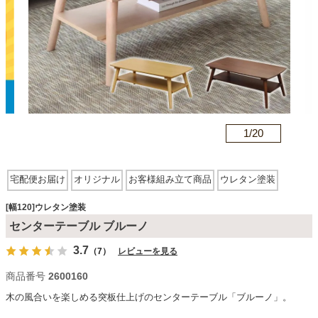
カテゴリから探す
ソファ
n
1/
20
テレビ台・リビング家具
宅配便お届け
オリジナル
お客様組み立て商品
ウレタン塗装
ダイニングテーブル・セット
[幅120]ウレタン塗装
センターテーブル ブルーノ
椅子・チェア
3.7
（7）
レビューを見る
商品番号
2600160
食器棚・キッチン収納
木の風合いを楽しめる突板仕上げのセンターテーブル「ブルーノ」。