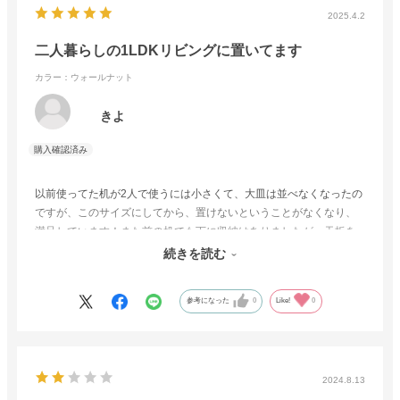
2025.4.2
二人暮らしの1LDKリビングに置いてます
カラー：ウォールナット
きよ
以前使ってた机が2人で使うには小さくて、大皿は並べなくなったの
ですが、このサイズにしてから、置けないということがなくなり、
満足しています！また前の机でも下に収納はありましたが、天板を
上げ下げしないといけなく、足も伸ばせるタイプではなかったの
続きを読む
で、この机は足を伸ばせることができるので非常に満足です◎
参考になった
0
Like!
0
2024.8.13