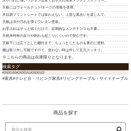
水や汚れに強いウレタン塗装でお手入れ簡単メンテナンスフリー。
天板にはウォールナット/オークの突板を使用。
木目調プリントシートでは味わえない、上質な風合いを楽しんで。
天板は水や汚れを弾くウレタン塗装。
お手入れはサッと拭くだけで、定期的なメンテナンスも不要。
天然木特有の反りや割れも起こりにくいので安心です。
天板下には広々とした棚付きで、ちょっとしたものを奥のに便利。
棚は取り外し可能ですので、使わない時は外して足元スッキリ。
※こちらの商品は在庫限りとなります。
検索タグ
#2600160#2600161#2600162
#家具#テレビ台・リビング家具#リビングテーブル・サイドテーブル
商品を探す