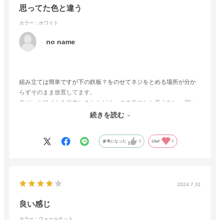
思ってた色と違う
カラー：ホワイト
no name
組み立ては簡単ですが下の鉄板？をのせてネジをとめる場所が分か
らずそのまま放置してます。
色が‥ホワイトを注文しましたがオークの色にしか見えない。届い
た箱にもホワイトと書いてあるのでホワイトなんでしょうけど画像
続きを読む
の色とやっぱり違う。やっぱり実物を見て買うべきでした。
参考になった
0
Like!
0
2024.7.31
良い感じ
カラー：ウォールナット