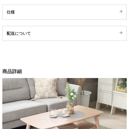
仕様
家電・照明器具
代表sku
配送について
インテリア雑貨
2600160
配送について
サイズ
ガーデン
幅120×奥行60×高さ40(cm)
カラー
商品詳細
タワー
3色
ウォールナット天板
ウォールナット突板
オーク・ホワイト天板
オーク突板
脚部