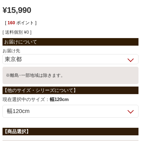
¥
15,990
ベッド
[
160
ポイント ]
収納家具
送料個別
¥
0
お届け先
学習机
※離島･一部地域は除きます。
ホームオフィス
こたつ
サイズ：
幅120cm
寝具