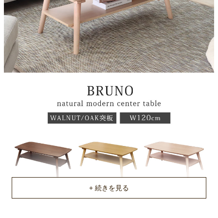
ラバーウッド
天板塗装
ウレタン塗装
梱包サイズ
約124ｘ65ｘ14(cm)
梱包重量
約20kg
商品重量
約18kg
原産国
ベトナム
組立説明書(PDF)