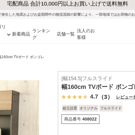
大型家具の送料・設置無料（※当社エリア）
お盆期間中の物流混雑の影響により、一部地域ではお荷物のお届けに遅れが生じる可
ゴリ
ランキン
法人のお
新着商品
店舗一覧
グ
客様
幅160cm TVボード ボンゴレ
[幅154.5]フルスライド
幅160cm TVボード ボンゴ
4.7
（3）
レビュー
組立設置
オリジナル
フルスライド
商品番号
408022