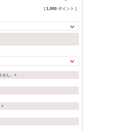
[
1,000
ポイント ]
ません。
(
必
須
2/
14
)
す
(
必
須
)