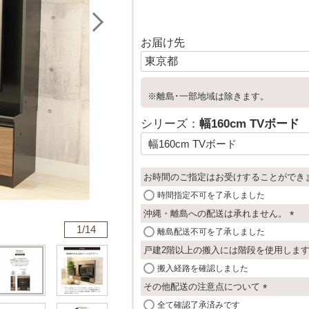
お届け先
※離島･一部地域は除きます。
シリーズ：
幅160cm TVボード
お時間のご指定はお受けすることができ
時間指定不可を了承しました
沖縄・離島への配送は承れません。
1/
14
(
離島配送不可を了承しました
必
戸建2階以上の搬入には階段を使用しま
須
搬入経路を確認しました
)
その他配送の注意点について
(
全て確認了承済みです