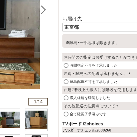
お届け先
※離島･一部地域は除きます。
お時間のご指定はお受けすることができ
時間指定不可を了承しました
沖縄・離島への配送は承れません。
(
離島配送不可を了承しました
必
戸建2階以上の搬入には階段を使用しま
須
搬入経路を確認しました
)
1/
14
その他配送の注意点について
(
全て確認了承済みです
必
TVボード
2choices
須
アルダーナチュラル/2000260
)