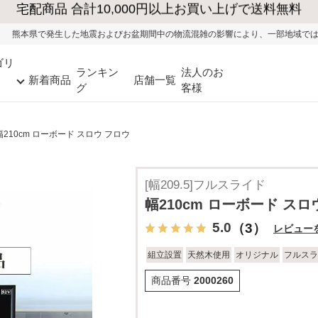
震およびお盆期間中の物流混雑の影響により、一部地域ではお荷物のお届けに遅れが
ゴリ
ランキン
法人のお
新着商品
店舗一覧
グ
客様
幅210cm ローボード スロウ フロウ
[幅209.5]フルスライド
幅210cm ローボード スロ
5.0
（3）
レビュー
組立設置
天然木使用
オリジナル
フルスラ
商品番号
2000260