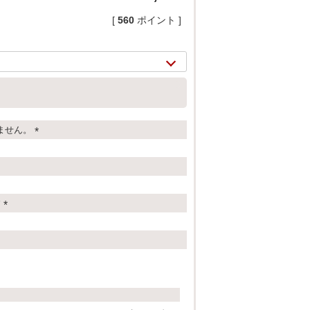
[
560
ポイント ]
ません。
(
必
須
)
す
(
2/
14
必
須
)