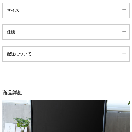
サイズ
家電・照明器具
仕様
インテリア雑貨
代表sku
配送について
ガーデン
2000259
配送について
サイズ
タワー
幅159.5×奥行42×高さ41(cm)
カラー
商品詳細
2色
構造部材
MDF
前板