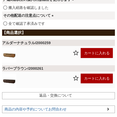
ファブリック
須
(
搬入経路を確認しました
)
必
その他配送の注意点について
須
カーテン
(
全て確認了承済みです
)
必
須
ラグ
)
アルダーナチュラル/2000259
カートに入れる
マット
ラバーブラウン/2000261
収納用品
カートに入れる
生活用品
返品・交換について
商品の内容や予約についてお問合わせ
キッチン用品