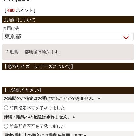
ベッド
[
480
ポイント ]
お届け先
収納家具
※離島･一部地域は除きます。
学習机
ホームオフィス
こたつ
お時間のご指定はお受けすることができません。
(
時間指定不可を了承しました
必
寝具
沖縄・離島への配送は承れません。
須
(
離島配送不可を了承しました
)
必
戸建2階以上の搬入には階段を使用します