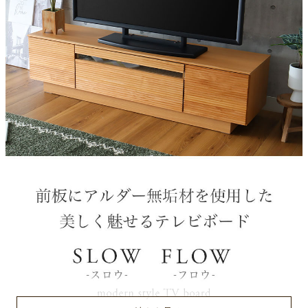
天然木無垢材、ガラス
使用材
NA:アルダー、BR:ラバー
引出レール
スライドレール（フルオープンレール）
天板耐荷重
約40Kg
推奨テレビサイズ
52V
梱包サイズ
約157.5ｘ44ｘ43(cm)
原産国
ベトナム