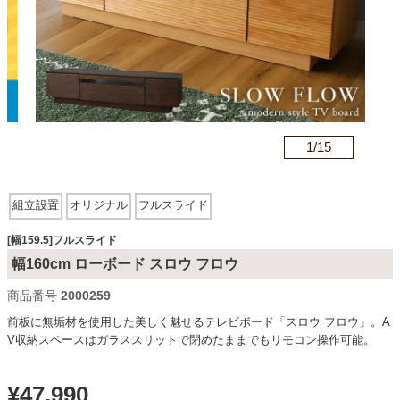
カテゴリから探す
ソファ
n
1/
15
テレビ台・リビング家具
組立設置
オリジナル
フルスライド
ダイニングテーブル・セット
[幅159.5]フルスライド
幅160cm ローボード スロウ フロウ
商品番号
2000259
椅子・チェア
前板に無垢材を使用した美しく魅せるテレビボード「スロウ フロウ」。A
V収納スペースはガラススリットで閉めたままでもリモコン操作可能。
食器棚・キッチン収納
¥
47,990