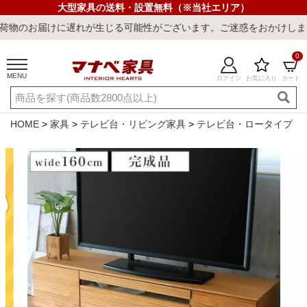
大型家具の送料・設置無料（※当社エリア）
れが生じる可能性がございます。ご迷惑をおかけしまして誠に申し訳ご
0
MENU
ログイン
お気に入り
カート
ご利用ガイド
新規会員登録
店舗一覧
閲覧履歴
HOME
家具
テレビ台・リビング家具
テレビ台・ロータイプ
よくある質問
キーワード・商品番号で探す
最短発送
冷感ラグ
冷感寝具
ワークデスク
ウィルトンラ