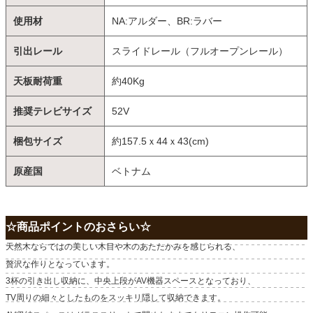
使用材
NA:アルダー、BR:ラバー
引出レール
スライドレール（フルオープンレール）
天板耐荷重
約40Kg
推奨テレビサイズ
52V
梱包サイズ
約157.5ｘ44ｘ43(cm)
原産国
ベトナム
☆商品ポイントのおさらい☆
天然木ならではの美しい木目や木のあたたかみを感じられる、
贅沢な作りとなっています。
3杯の引き出し収納に、中央上段がAV機器スペースとなっており、
TV周りの細々としたものをスッキリ隠して収納できます。