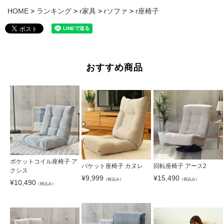
HOME
ランキング
r家具
rソファ
r座椅子
おすすめ商品
ポケットコイル座椅子 ア
バケット座椅子 カヌレ
回転座椅子 アース2
クシス
¥
9,999
¥
15,490
（税込み）
（税込み）
¥
10,490
（税込み）