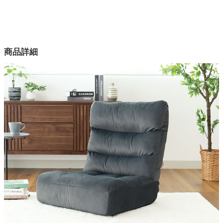
配送について
サイズ
家電・照明器具
幅70×奥行80×高さ77×座面高24(cm)
カラー
商品詳細
2色
インテリア雑貨
張地の素材
ポリエステル
ガーデン
中材
ウレタンフォーム、ポケットコイル(24本)
タワー
構造部材
金属（スチール）
背もたれギア
7段階
頭部ギア
14段階