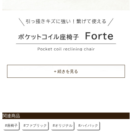
梱包サイズ
約71.5x36x65.5(cm)
梱包重量
約10kg
商品重量
約6.5kg
原産国
中国
関連商品
座椅子
ファブリック
オリジナル
ハイバック