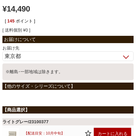
¥
14,490
ベッド
[
145
ポイント ]
送料個別
¥
0
収納家具
お届け先
学習机
※離島･一部地域は除きます。
ホームオフィス
こたつ
寝具
ライトグレー/23100377
カートに入れる
【配送目安：10月中旬】