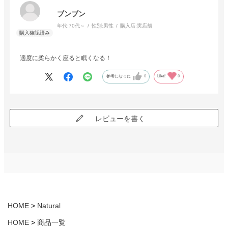
ブンブン
年代:
70代～
性別:
男性
購入店:
実店舗
適度に柔らかく座ると眠くなる！
参考になった
0
Like!
0
レビューを書く
HOME
Natural
HOME
商品一覧