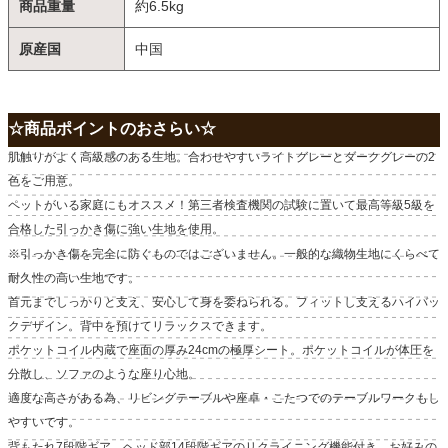
商品重量
約6.5kg
原産国
中国
☆商品ポイントのおさらい☆
肌触りがよく高級感のある生地。合わせやすいライトグレーとダークグレーの2
色をご用意。
ペットがいる家庭にもオススメ！第三者検査機関の試験に置いて最高等級5級を
合格した引っかき傷に強い生地を使用。
※引っかき傷を完全に防ぐものではございません。一般的な織物生地にくらべて
耐久性の高い生地です。
首元までしっかりと支え、安心して身を委ねられる。フィットし支えるハイバッ
クデザイン。背中を預けてリラックスできます。
ポケットコイル内蔵で座面の厚み24cmの極厚シート。ポケットコイルが体圧を
分散し、ソファのような座り心地。
適度な高さがある為、リビングテーブルや座卓・こたつでのテーブルワークもし
やすいです。
背もたれ7段階ギア、ヘッド部14段階ギアのリクライニング機能付き。お好みの