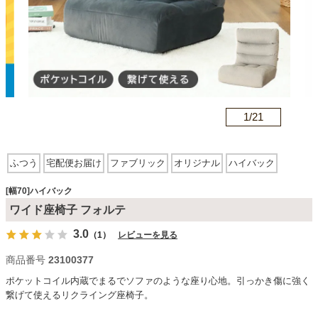
カテゴリから探す
ソファ
n
1/
21
テレビ台・リビング家具
ふつう
宅配便お届け
ファブリック
オリジナル
ハイバック
リクライニング
ダイニングテーブル・セット
[幅70]ハイバック
ワイド座椅子 フォルテ
3.0
（1）
レビューを見る
椅子・チェア
商品番号
23100377
ポケットコイル内蔵でまるでソファのような座り心地。引っかき傷に強く
食器棚・キッチン収納
繋げて使えるリクライング座椅子。