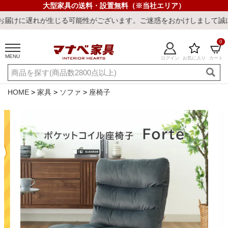
大型家具の送料・設置無料（※当社エリア）
生じる可能性がございます。ご迷惑をおかけしまして誠に申し訳ござい
0
MENU
ログイン
お気に入り
カート
ご利用ガイド
新規会員登録
店舗一覧
閲覧履歴
HOME
家具
ソファ
座椅子
よくある質問
キーワード・商品番号で探す
最短発送
冷感ラグ
冷感寝具
ワークデスク
ウィルトンラ