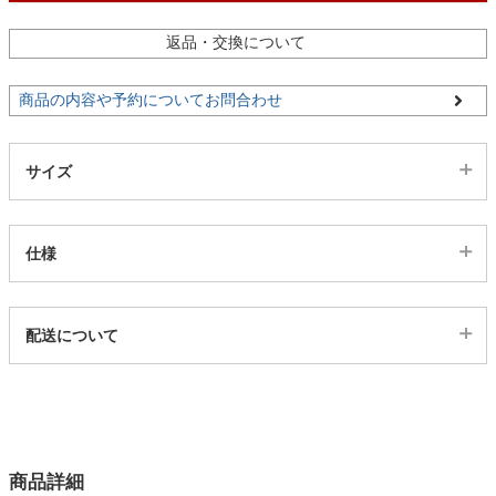
ファブリック
返品・交換について
カーテン
商品の内容や予約についてお問合わせ
ラグ
サイズ
マット
仕様
収納用品
代表sku
配送について
1300111
配送について
生活用品
サイズ
幅170×奥行120×高さ57.5×座面高20(cm)
カラー
キッチン用品
商品詳細
1色