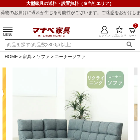
大型家具の送料・設置無料（※当社エリア）
けに遅れが生じる可能性がございます。ご迷惑をおかけしまして誠に申
0
MENU
ログイン
お気に入り
カート
ご利用ガイド
新規会員登録
店舗一覧
閲覧履歴
HOME
家具
ソファ
コーナーソファ
よくある質問
キーワード・商品番号で探す
最短発送
冷感ラグ
冷感寝具
ワークデスク
ウィルトンラ