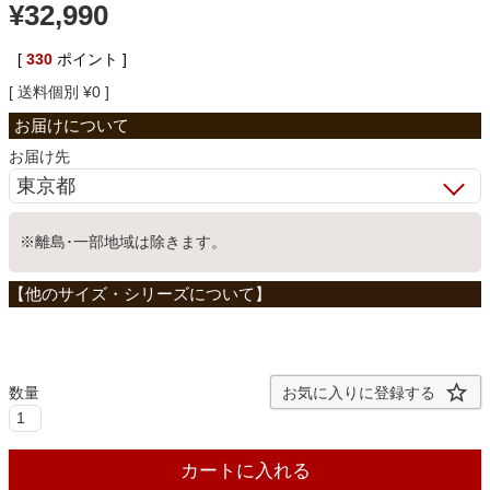
¥
32,990
ベッド
[
330
ポイント ]
送料個別
¥
0
収納家具
お届け先
学習机
※離島･一部地域は除きます。
ホームオフィス
こたつ
お気に入りに登録する
寝具
カートに入れる