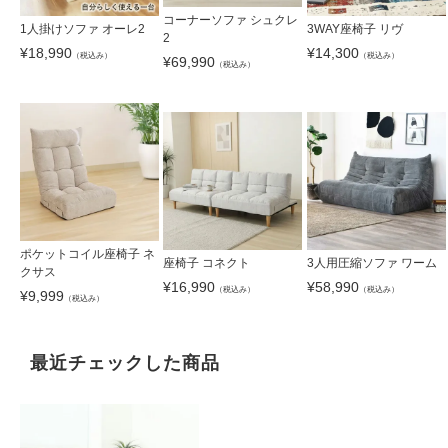
コーナーソファ シュクレ
1人掛けソファ オーレ2
3WAY座椅子 リヴ
2
¥
18,990
¥
14,300
（税込み）
（税込み）
¥
69,990
（税込み）
ポケットコイル座椅子 ネ
座椅子 コネクト
3人用圧縮ソファ ワーム
クサス
¥
16,990
¥
58,990
（税込み）
（税込み）
¥
9,999
（税込み）
最近チェックした商品