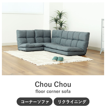
表素材
家電・照明器具
ファブリック
機能
インテリア雑貨
背もたれリクライニング
耐荷重
ガーデン
面当たり約80kg
搬入間口
タワー
最低幅約50cm
梱包サイズ
約110x113x36.5(cm)
梱包重量
約27kg
商品重量