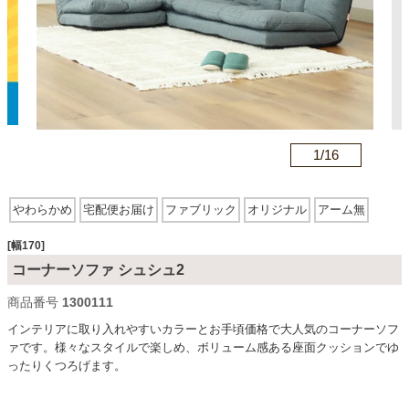
カテゴリから探す
ソファ
n
1/
16
テレビ台・リビング家具
やわらかめ
宅配便お届け
ファブリック
オリジナル
アーム無
リクライニング
ダイニングテーブル・セット
[幅170]
コーナーソファ シュシュ2
商品番号
1300111
椅子・チェア
インテリアに取り入れやすいカラーとお手頃価格で大人気のコーナーソフ
ァです。様々なスタイルで楽しめ、ボリューム感ある座面クッションでゆ
ったりくつろげます。
食器棚・キッチン収納