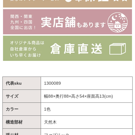
代表sku
1300089
サイズ
幅88×奥行88×高さ54×座面高13(cm)
カラー
1色
構造部材
天然木
張り材
ファブリック