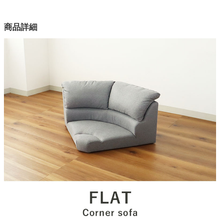
幅88×奥行88×高さ54×座面高13(cm)
カラー
家電・照明器具
商品詳細
1色
構造部材
インテリア雑貨
天然木
張り材
ガーデン
ファブリック
組成
タワー
ポリエステル100％
クッション材
ウレタン、ウェービングベルト
耐荷重(目安)
面当たり約80kg
搬入間口