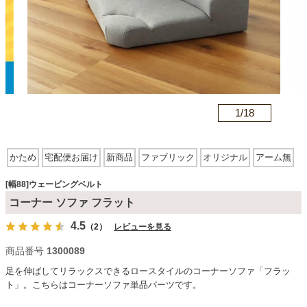
カテゴリから探す
ソファ
n
1/
18
テレビ台・リビング家具
かため
宅配便お届け
新商品
ファブリック
オリジナル
アーム無
ウェービングベルト
ダイニングテーブル・セット
[幅88]ウェービングベルト
コーナー ソファ フラット
4.5
（2）
レビューを見る
椅子・チェア
商品番号
1300089
足を伸ばしてリラックスできるロースタイルのコーナーソファ「フラッ
食器棚・キッチン収納
ト」。こちらはコーナーソファ単品パーツです。