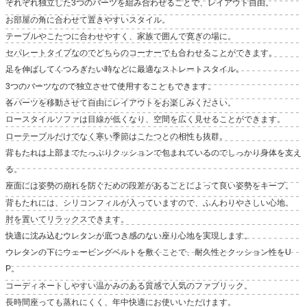
それぞれ独立した3つのパーツを組み合わせることで、レイアウト自由。
お部屋の角に合わせて置きやすいスタイル。
テーブルやこたつに合わせやすく、家族で囲んで寛ぎの場に。
セパレートタイプなのでどちらのコーナーでも合わせることができます。
足を伸ばしてくつろぎたい時などに最適なストレートスタイル。
3つのパーツなので独立させて使用することもできます。
各パーツを移動させて自由にレイアウトをお楽しみください。
ロースタイルソファは目線が低くなり、空間を広く見せることができます。
ローテーブルだけでなく寒い季節はこたつとの相性も抜群。
背もたれは上部までたっぷりクッションで包まれているのでしっかり身体を支え
る。
座面には姿勢の崩れを防ぐための段差があることによって良い姿勢をキープ。
背もたれには、シリコンフィルが入っていますので、ふんわりやさしい心地。
肘を置いてリラックスできます。
快適に沈み込むウレタンが底つき感のない座り心地を実現します。
ウレタンの下にウェービングベルトを敷くことで、耐久性とクッション性をU
P。
コーディネートしやすい温かみのある質感で人気のファブリック。
長時間座っても蒸れにくく、年中快適にお使いいただけます。