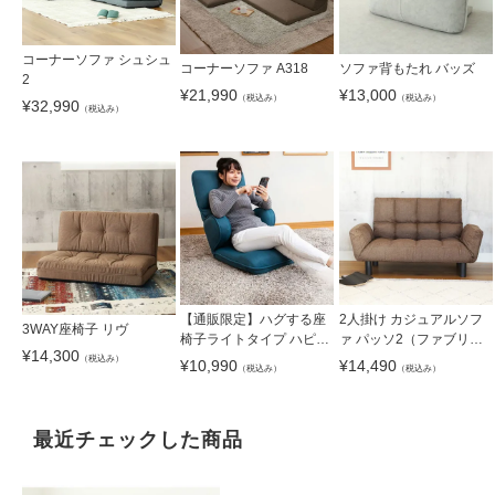
コーナーソファ シュシュ
コーナーソファ A318
ソファ背もたれ バッズ
2
¥
21,990
¥
13,000
（税込み）
（税込み）
¥
32,990
（税込み）
【通販限定】ハグする座
2人掛け カジュアルソフ
3WAY座椅子 リヴ
椅子ライトタイプ ハピッ
ァ パッソ2（ファブリッ
¥
14,300
ト
ク）
（税込み）
¥
10,990
¥
14,490
（税込み）
（税込み）
最近チェックした商品