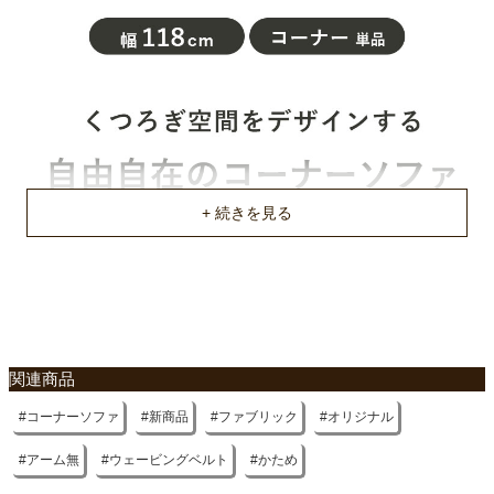
最低幅約54cm
梱包サイズ
約120x75x50(cm)
梱包重量
約14kg
商品重量
約12kg
原産国
中国
関連商品
コーナーソファ
新商品
ファブリック
オリジナル
アーム無
ウェービングベルト
かため