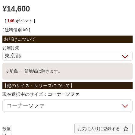
¥
14,600
ベッド
[
146
ポイント ]
送料個別
¥
0
収納家具
お届け先
学習机
※離島･一部地域は除きます。
ホームオフィス
こたつ
サイズ：
コーナーソファ
寝具
お気に入りに登録する