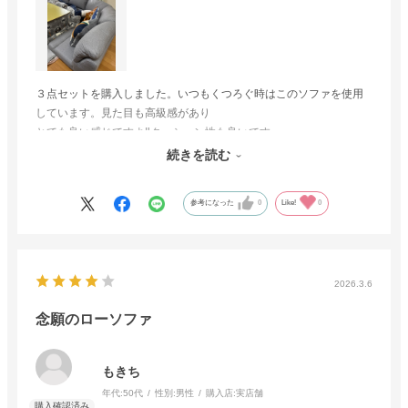
３点セットを購入しました。いつもくつろぐ時はこのソファを使用
しています。見た目も高級感があり
とても良い感じですよ‼️クッション性も良いです
ただつなぎ合わせて使うためズレることがあるのでそこが欠点でし
続きを読む
ょうか。でも全体的に満足してます
参考になった
0
Like!
0
2026.3.6
念願のローソファ
もきち
年代:
50代
性別:
男性
購入店:
実店舗