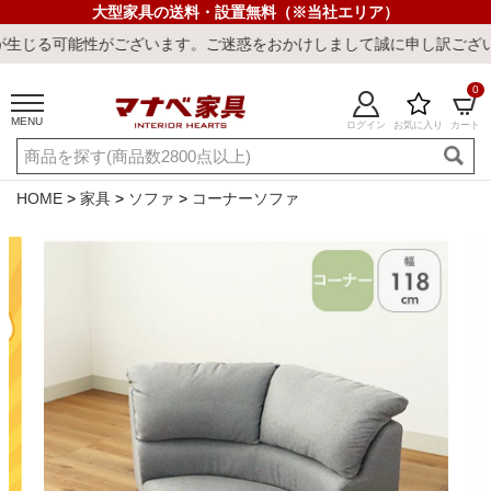
大型家具の送料・設置無料（※当社エリア）
性がございます。ご迷惑をおかけしまして誠に申し訳ございません。
0
MENU
ログイン
お気に入り
カート
ご利用ガイド
新規会員登録
店舗一覧
閲覧履歴
HOME
家具
ソファ
コーナーソファ
よくある質問
キーワード・商品番号で探す
最短発送
冷感ラグ
冷感寝具
ワークデスク
ウィルトンラ