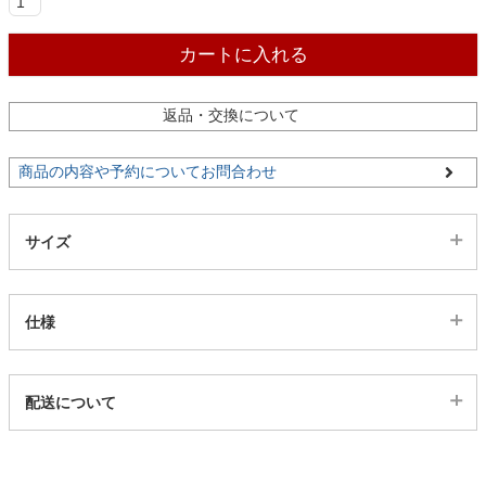
ファブリック
カートに入れる
カーテン
返品・交換について
ラグ
商品の内容や予約についてお問合わせ
マット
サイズ
収納用品
仕様
生活用品
代表sku
配送について
1300089
配送について
サイズ
キッチン用品