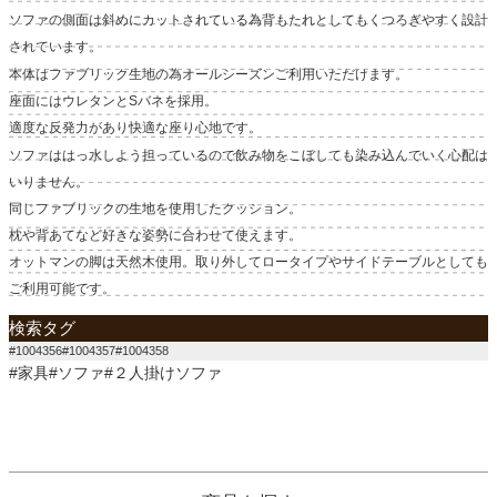
ソファの側面は斜めにカットされている為背もたれとしてもくつろぎやすく設計
されています。
本体はファブリック生地の為オールシーズンご利用いただけます。
座面にはウレタンとSバネを採用。
適度な反発力があり快適な座り心地です。
ソファははっ水しよう担っているので飲み物をこぼしても染み込んでいく心配は
いりません。
同じファブリックの生地を使用したクッション。
枕や背あてなど好きな姿勢に合わせて使えます。
オットマンの脚は天然木使用。取り外してロータイプやサイドテーブルとしても
ご利用可能です。
検索タグ
#1004356#1004357#1004358
#家具#ソファ#２人掛けソファ