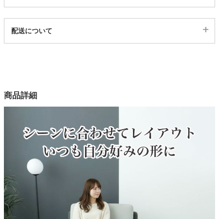
家電・照明器具
代表sku
配送について
1004356
配送について
サイズ
インテリア雑貨
幅140×奥行77×高さ80×座面高38(cm)
カラー
ガーデン
商品詳細
3色
表地
タワー
ポリエステル100％
脚の素材
天然木
背もたれの内部構造
ウレタン
座面の内部構造