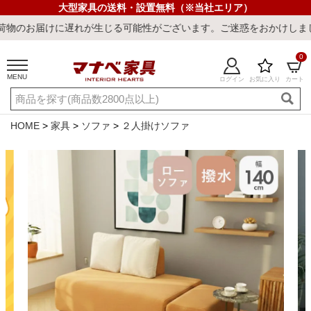
大型家具の送料・設置無料（※当社エリア）
に遅れが生じる可能性がございます。ご迷惑をおかけしまして誠に申し
0
MENU
ログイン
お気に入り
カート
ご利用ガイド
新規会員登録
店舗一覧
閲覧履歴
HOME
家具
ソファ
２人掛けソファ
よくある質問
キーワード・商品番号で探す
最短発送
冷感ラグ
冷感寝具
ワークデスク
ウィルトンラ