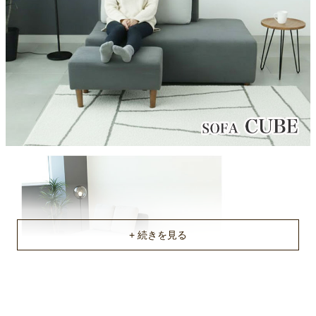
Sバネ/ウレタンフォーム
オットマンのサイズ
約64.5x37x37.5(cm)
梱包サイズ
約79x40x140(cm)
梱包重量
約36.5kg
商品重量
約32kg
原産国
中国