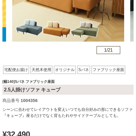
カテゴリから探す
ソファ
n
1/
21
テレビ台・リビング家具
宅配便お届け
天然木使用
オリジナル
Sバネ
ファブリック座面
木脚
ダイニングテーブル・セット
[幅140]Sバネ ファブリック座面
2.5人掛けソファ キューブ
商品番号
1004356
椅子・チェア
シーンに合わせてレイアウトを変えいつでも自分好みの形にできるソファ
『キューブ』座るだけでなく背もたれやサイドテーブルとしても。
食器棚・キッチン収納
¥
32,490