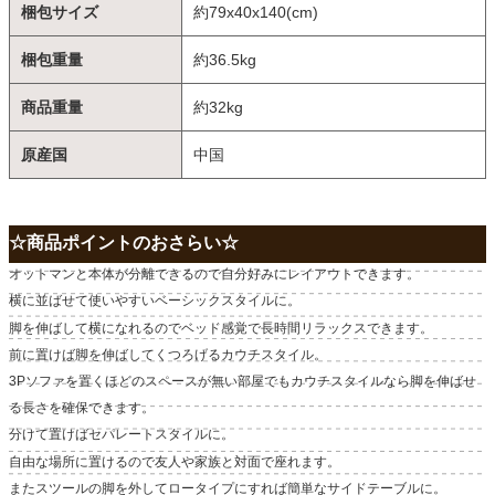
梱包サイズ
約79x40x140(cm)
梱包重量
約36.5kg
商品重量
約32kg
原産国
中国
☆商品ポイントのおさらい☆
オットマンと本体が分離できるので自分好みにレイアウトできます。
横に並ばせて使いやすいベーシックスタイルに。
脚を伸ばして横になれるのでベッド感覚で長時間リラックスできます。
前に置けば脚を伸ばしてくつろげるカウチスタイル。
3Pソファを置くほどのスペースが無い部屋でもカウチスタイルなら脚を伸ばせ
る長さを確保できます。
分けて置けばセパレートスタイルに。
自由な場所に置けるので友人や家族と対面で座れます。
またスツールの脚を外してロータイプにすれば簡単なサイドテーブルに。