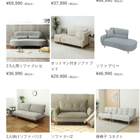
¥
64,990
（税込み）
¥
69,990
¥
37,990
（税込み）
（税込み）
オットマン付きソファ フ
2.5人用ソファ クレセ
ソファ アリー
ェイ
¥
36,990
¥
46,990
（税込み）
（税込み）
¥
29,990
（税込み）
2人掛けソファ バリ2
ソファ ナパ2
座椅子 コネクト