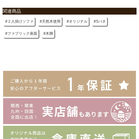
関連商品
２人掛けソファ
天然木使用
オリジナル
Sバネ
ファブリック座面
木脚