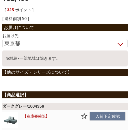
ベッド
[
325
ポイント ]
送料個別
¥
0
収納家具
お届け先
学習机
※離島･一部地域は除きます。
ホームオフィス
こたつ
ダークグレー/1004356
寝具
在庫要確認
入荷予定確認