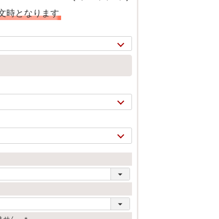
注文時となります
2/
16
ません。