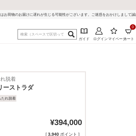
が生じる可能性がございます。ご迷惑をおかけしまして誠に申し訳ございません。
0
ガイド
ログイン
マイページ
カート
たれ脱着
ュリーストラダ
もたれ脱着
¥
394,000
[
3,940
ポイント ]