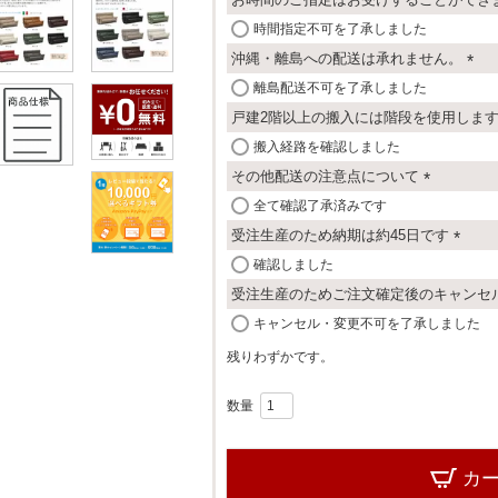
須
)
時間指定不可を了承しました
沖縄・離島への配送は承れません。
(
離島配送不可を了承しました
必
戸建2階以上の搬入には階段を使用しま
須
搬入経路を確認しました
)
その他配送の注意点について
(
全て確認了承済みです
必
受注生産のため納期は約45日です
須
(
確認しました
)
必
受注生産のためご注文確定後のキャンセ
須
キャンセル・変更不可を了承しました
)
残りわずかです。
カ