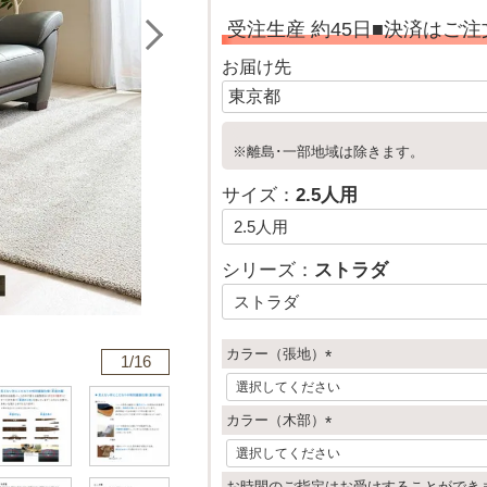
受注生産 約45日■決済はご
お届け先
※離島･一部地域は除きます。
サイズ：
2.5人用
シリーズ：
ストラダ
カラー（張地）
1/
16
(
必
カラー（木部）
須
)
(
必
お時間のご指定はお受けすることができ