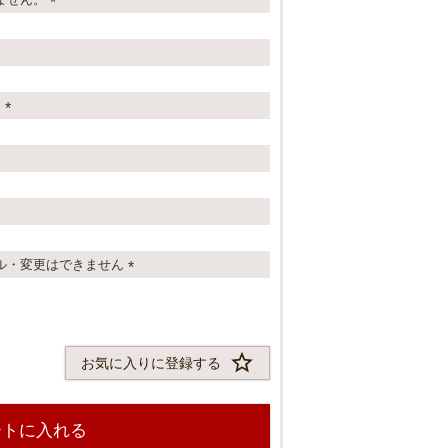
(
必
須
)
す
(
必
須
)
ル・変更はできません
(
必
須
)
お気に入りに登録する
ートに入れる