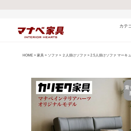
熊本県で発生した
カテ
HOME
家具
ソファ
２人掛けソファ
2.5人掛けソファ マーキ