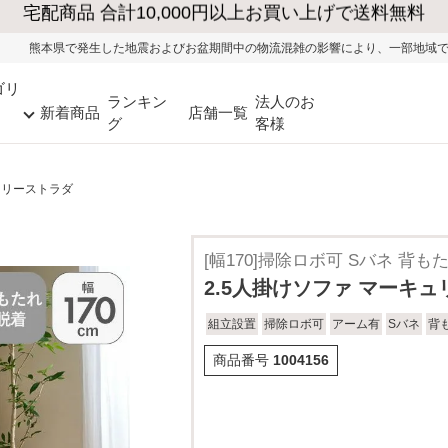
地震およびお盆期間中の物流混雑の影響により、一部地域ではお荷物のお届けに遅れ
ゴリ
ランキン
法人のお
新着商品
店舗一覧
グ
客様
ュリーストラダ
[幅170]掃除ロボ可 Sバネ 背も
2.5人掛けソファ マーキ
組立設置
掃除ロボ可
アーム有
Sバネ
背
商品番号
1004156