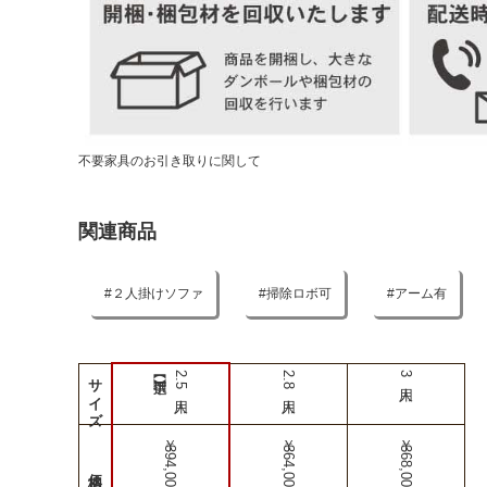
不要家具のお引き取りに関して
関連商品
２人掛けソファ
掃除ロボ可
アーム有
サイズ
2.5人用
2.8人用
3人用
￥394,000
￥364,000
￥368,000