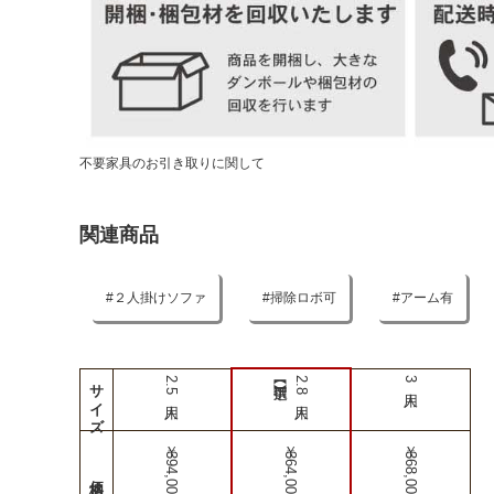
不要家具のお引き取りに関して
関連商品
２人掛けソファ
掃除ロボ可
アーム有
サイズ
2.5人用
2.8人用
3人用
￥394,000
￥364,000
￥368,000