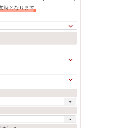
注文時となります
2/
16
ません。