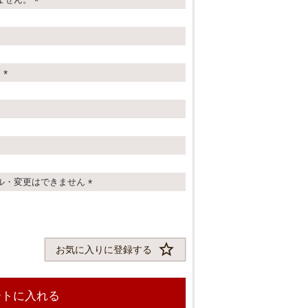
(
必
須
)
す
(
必
須
)
ル・変更はできません
(
必
須
)
お気に入りに登録する
ートに入れる