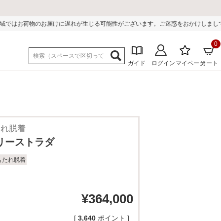
遅れが生じる可能性がございます。ご迷惑をおかけしまして誠に申し訳ございませ
0
ガイド
ログイン
マイページ
カート
たれ脱着
ュリーストラダ
もたれ脱着
¥
364,000
[
3,640
ポイント ]