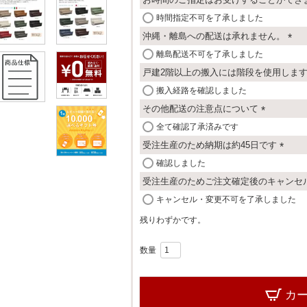
須
)
時間指定不可を了承しました
沖縄・離島への配送は承れません。
(
離島配送不可を了承しました
必
戸建2階以上の搬入には階段を使用しま
須
搬入経路を確認しました
)
その他配送の注意点について
(
全て確認了承済みです
必
受注生産のため納期は約45日です
須
(
確認しました
)
必
受注生産のためご注文確定後のキャンセ
須
キャンセル・変更不可を了承しました
)
残りわずかです。
カ