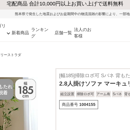
た地震およびお盆期間中の物流混雑の影響により、一部地域ではお荷物のお届けに
ゴリ
ランキン
法人のお
新着商品
店舗一覧
グ
客様
ュリーストラダ
[幅185]掃除ロボ可 Sバネ 背も
2.8人掛けソファ マーキ
組立設置
掃除ロボ可
アーム有
Sバネ
背
商品番号
1004155