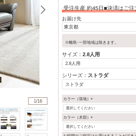
受注生産 約45日■決済はご
お届け先
※離島･一部地域は除きます。
サイズ：
2.8人用
シリーズ：
ストラダ
カラー（張地）
1/
16
(
必
カラー（木部）
須
)
(
必
お時間のご指定はお受けすることができ