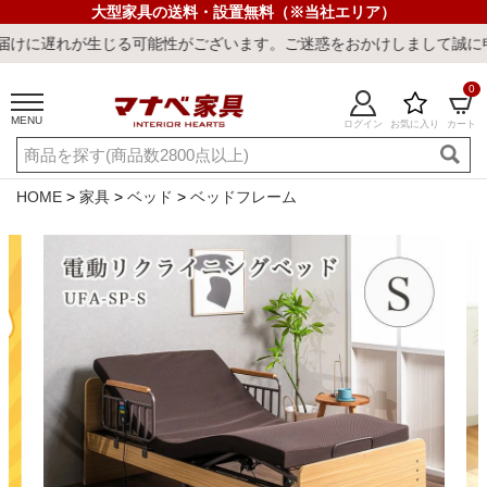
大型家具の送料・設置無料（※当社エリア）
る可能性がございます。ご迷惑をおかけしまして誠に申し訳ございませ
0
MENU
ログイン
お気に入り
カート
ご利用ガイド
新規会員登録
店舗一覧
閲覧履歴
HOME
家具
ベッド
ベッドフレーム
よくある質問
キーワード・商品番号で探す
最短発送
冷感ラグ
冷感寝具
ワークデスク
ウィルトンラ