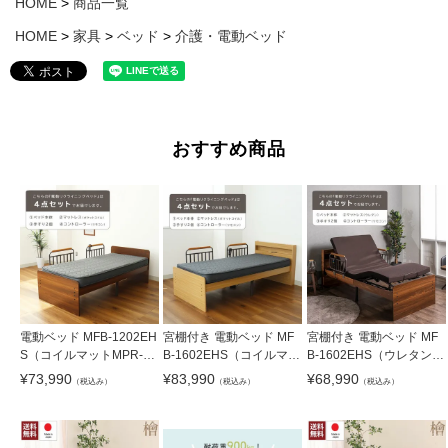
HOME
商品一覧
HOME
家具
ベッド
介護・電動ベッド
おすすめ商品
電動ベッド MFB-1202EH
宮棚付き 電動ベッド MF
宮棚付き 電動ベッド MF
S（コイルマットMPR-14
B-1602EHS（コイルマッ
B-1602EHS（ウレタンマ
R-S）
トMPR-14R-S）
ットUFA-SP-S）
¥
73,990
¥
83,990
¥
68,990
（税込み）
（税込み）
（税込み）