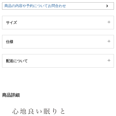
商品の内容や予約についてお問合わせ
家電・照明器具
サイズ
インテリア雑貨
仕様
ガーデン
代表sku
配送について
5601777
タワー
配送について
サイズ
幅97×奥行201.1×高さ70(cm)
カラー
商品詳細
2色
ベッド組立
約60分