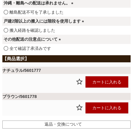
必
ファブリック
沖縄・離島への配送は承れません。
須
(
離島配送不可を了承しました
)
必
戸建2階以上の搬入には階段を使用します
カーテン
須
(
搬入経路を確認しました
)
必
その他配送の注意点について
ラグ
須
(
全て確認了承済みです
)
必
須
マット
)
ナチュラル/5601777
カートに入れる
収納用品
ブラウン/5601778
生活用品
カートに入れる
返品・交換について
キッチン用品