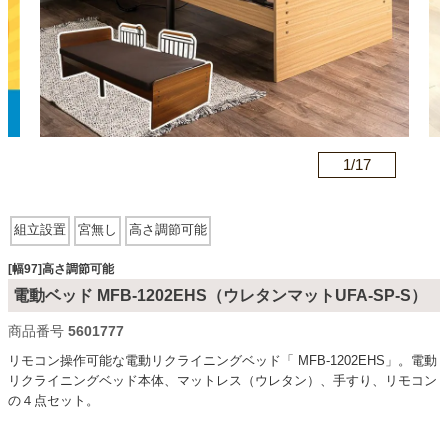
カテゴリから探す
ソファ
n
1/
17
テレビ台・リビング家具
組立設置
宮無し
高さ調節可能
ダイニングテーブル・セット
[幅97]高さ調節可能
電動ベッド MFB-1202EHS（ウレタンマットUFA-SP-S）
商品番号
5601777
椅子・チェア
リモコン操作可能な電動リクライニングベッド「 MFB-1202EHS」。電動
リクライニングベッド本体、マットレス（ウレタン）、手すり、リモコン
の４点セット。
食器棚・キッチン収納