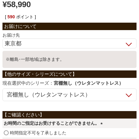
¥
58,990
ベッド
[
590
ポイント ]
収納家具
お届け先
学習机
※離島･一部地域は除きます。
ホームオフィス
シリーズ：
宮棚無し（ウレタンマットレス）
こたつ
寝具
お時間のご指定はお受けすることができません。
(
時間指定不可を了承しました