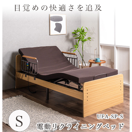
ベッド素材
MDF化粧繊維板
ベッド構造部材
スチール
マットレスサイズ
約95x195x8(cm)
マットレス状態
完成
マットレス生地
ポリエステル
マットレス構造
ウレタン
マットレス原産国