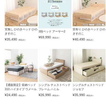
宮無し ひのきベッド ひの
宮有り ひのきベッド ひの
3段ベッド アーサー2
きすのこ
きすのこ
¥
69,990
（税込み）
¥
35,490
¥
40,490
（税込み）
（税込み）
【通販限定】収納ベッド
シングル チェストベッド
シングルチェストベッド
310 ハイタイプ ウメール
フレーム ハミル
ジョセフ
¥
24,490
¥
26,990
¥
35,990
（税込み）
（税込み）
（税込み）