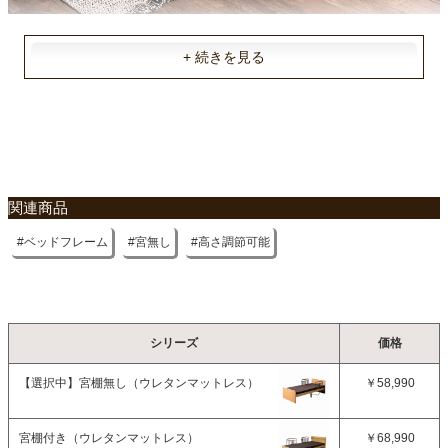
日本製
マットレス硬さ
かため（320ニュートン）
原産国
不要家具のお引き取りに関して
中国
関連商品
ベッドフレーム
宮無し
高さ調節可能
シリーズ
価格
【選択中】
宮棚無し（ウレタンマットレス）
￥58,990
宮棚付き（ウレタンマットレス）
￥68,990