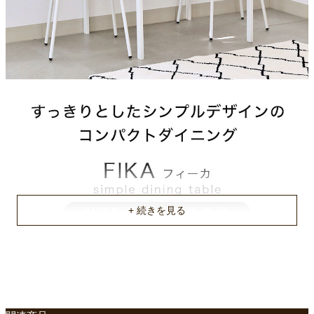
梱包サイズ
約77x78x4(cm)
梱包重量
約11.9kg
商品重量
約10.8kg
原産国
中国
組立説明書(PDF)