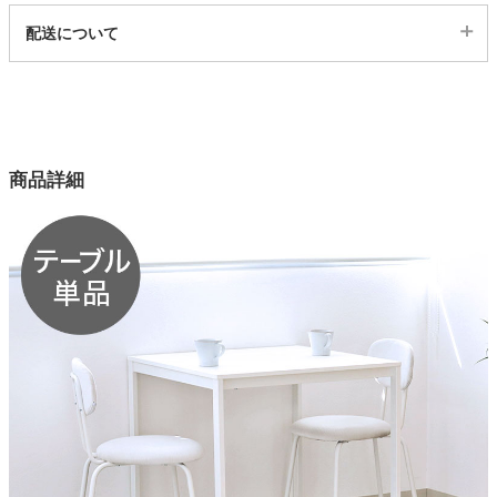
代表sku
配送について
23300084
家電・照明器具
配送について
サイズ
幅70×奥行75×高さ75(cm)
インテリア雑貨
カラー
商品詳細
1色
ガーデン
天板
メラミン
タワー
脚塗装
エポキシ樹脂
脚径
4x2cm
天板耐荷重
80kg