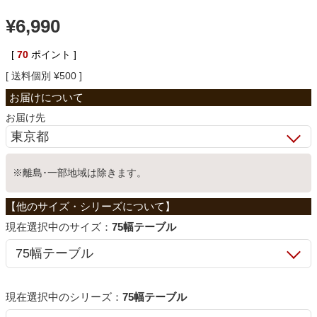
¥
6,990
ベッド
[
70
ポイント ]
収納家具
送料個別
¥
500
お届け先
学習机
ホームオフィス
※離島･一部地域は除きます。
こたつ
サイズ：
75幅テーブル
寝具
シリーズ：
75幅テーブル