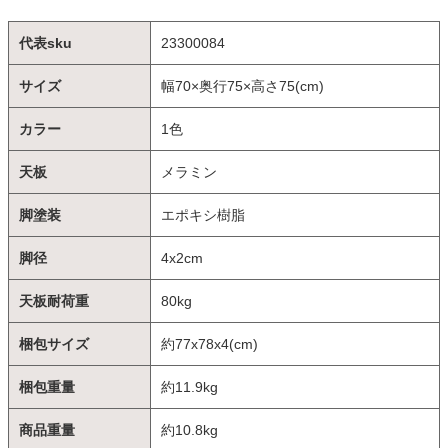
代表sku
23300084
サイズ
幅70×奥行75×高さ75(cm)
カラー
1色
天板
メラミン
脚塗装
エポキシ樹脂
脚径
4x2cm
天板耐荷重
80kg
梱包サイズ
約77x78x4(cm)
梱包重量
約11.9kg
商品重量
約10.8kg