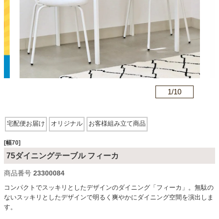
カテゴリから探す
ソファ
n
1/
10
テレビ台・リビング家具
宅配便お届け
オリジナル
お客様組み立て商品
ダイニングテーブル・セット
[幅70]
75ダイニングテーブル フィーカ
椅子・チェア
商品番号
23300084
コンパクトでスッキリとしたデザインのダイニング「フィーカ」。無駄の
ないスッキリとしたデザインで明るく爽やかにダイニング空間を演出しま
食器棚・キッチン収納
す。