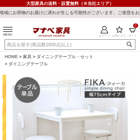
大型家具の送料・設置無料（※当社エリア）
物のお届けに遅れが生じる可能性がございます。ご迷惑をおかけしまし
0
MENU
ログイン
お気に入り
カート
ご利用ガイド
新規会員登録
店舗一覧
閲覧履歴
HOME
家具
ダイニングテーブル・セット
ダイニングテーブル
よくある質問
キーワード・商品番号で探す
最短発送
冷感ラグ
冷感寝具
ワークデスク
ウィルトンラ