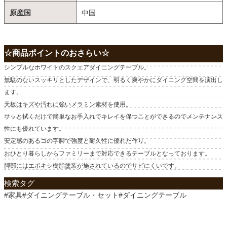
原産国
中国
☆商品ポイントのおさらい☆
シンプルなホワイトのスクエアダイニングテーブル。
無駄のないスッキリとしたデザインで、明るく爽やかにダイニング空間を演出し
ます。
天板はキズや汚れに強いメラミン素材を使用。
サッと拭くだけで簡単なお手入れでキレイを保つことができるのでメンテナンス
性にも優れています。
安定感のあるコの字脚で強度と耐久性に優れた作り。
おひとり暮らしからファミリーまで対応できるテーブルとなっております。
脚部にはエポキシ樹脂塗装が施されているのでサビにくいです。
検索タグ
#家具#ダイニングテーブル・セット#ダイニングテーブル