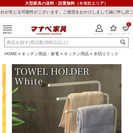
大型家具の送料・設置無料（※当社エリア）
能性がございます。ご迷惑をおかけしまして誠に申し訳ございません。
0
MENU
ログイン
お気に入り
カート
ご利用ガイド
新規会員登録
店舗一覧
閲覧履歴
HOME
キッチン用品・家電
キッチン用品
水切りラック
よくある質問
キーワード・商品番号で探す
最短発送
冷感ラグ
冷感寝具
ワークデスク
ウィルトンラ