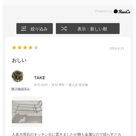
絞り込み
表示：新しい順
2024.8.21
おしい
TAKE
年代:
40代
性別:
男性
購入店:
実店舗
人造大理石のキッチン台に置きましたが脚も金属なので揺らすとカ