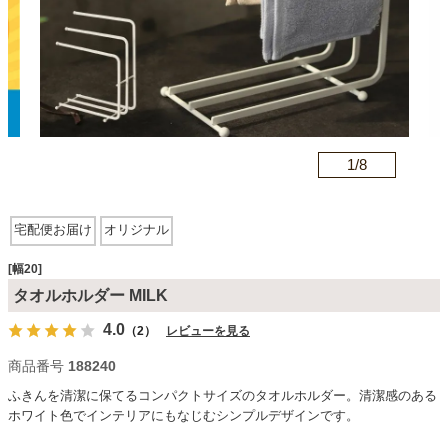
カテゴリから探す
ソファ
n
1/
8
テレビ台・リビング家具
宅配便お届け
オリジナル
ダイニングテーブル・セット
[幅20]
タオルホルダー MILK
4.0
（2）
レビューを見る
椅子・チェア
商品番号
188240
ふきんを清潔に保てるコンパクトサイズのタオルホルダー。清潔感のある
食器棚・キッチン収納
ホワイト色でインテリアにもなじむシンプルデザインです。