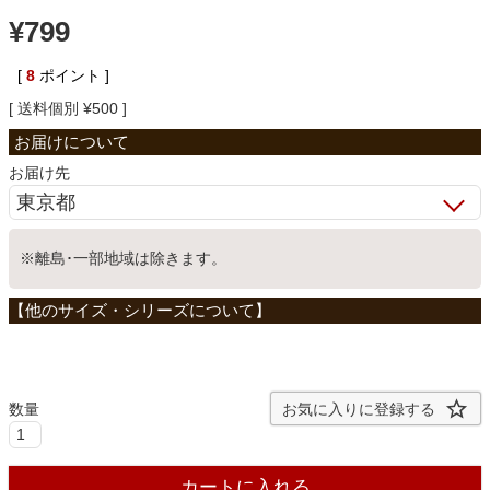
¥
799
ベッド
[
8
ポイント ]
送料個別
¥
500
収納家具
お届け先
学習机
※離島･一部地域は除きます。
ホームオフィス
こたつ
お気に入りに登録する
寝具
カートに入れる