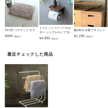
トイレットペーパーホル
50×35 バスマット サラ
幅38cm 木製フタトレー
ダー シングルタイプ SIN-
¥
999
¥
1,290
10
（税込み）
（税込み）
¥
4,990
（税込み）
最近チェックした商品