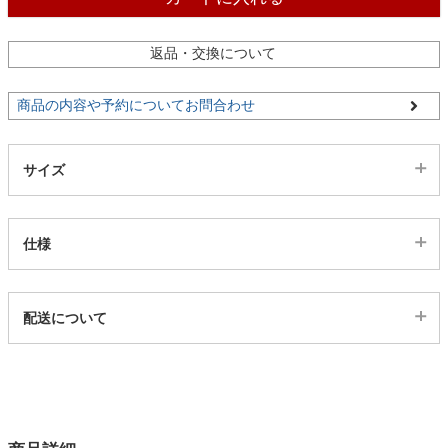
ファブリック
返品・交換について
カーテン
商品の内容や予約についてお問合わせ
ラグ
サイズ
マット
仕様
収納用品
代表sku
配送について
188240
生活用品
配送について
サイズ
幅20×奥行12×高さ25.5(cm)
キッチン用品
カラー