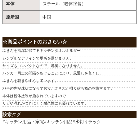
本体
スチール（粉体塗装）
原産国
中国
☆商品ポイントのおさらい☆
ふきんを清潔に保てるキッチンタオルホルダー
シンプルなデザインで場所を選びません。
サイズもコンパクトなので、邪魔になりません。
ハンガー同士の間隔をあけることにより、風通しを良くし、
ふきんを乾きやすくしています。
バーの先が球状になっており、ふきんが滑り落ちるのを防ぎます。
本体は粉体塗装が施されていますので
サビや汚れがつきにくく耐久性にも優れています。
検索タグ
#キッチン用品・家電#キッチン用品#水切りラック