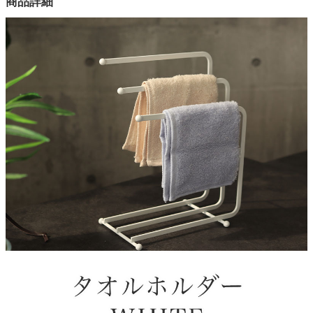
商品詳細
1色
家電・照明器具
本体
スチール（粉体塗装）
インテリア雑貨
原産国
中国
ガーデン
タワー