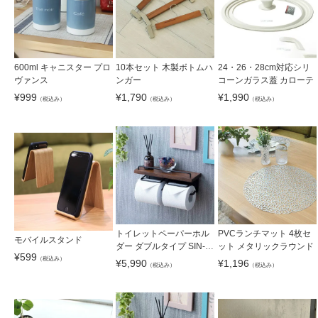
600ml キャニスター プロ
10本セット 木製ボトムハ
24・26・28cm対応シリ
ヴァンス
ンガー
コーンガラス蓋 カローテ
¥
999
¥
1,790
¥
1,990
（税込み）
（税込み）
（税込み）
トイレットペーパーホル
PVCランチマット 4枚セ
モバイルスタンド
ダー ダブルタイプ SIN-2
ット メタリックラウンド
¥
599
0
（税込み）
¥
5,990
¥
1,196
（税込み）
（税込み）