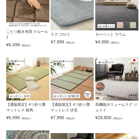
こたつ敷き布団 クルール
ラグ ゴロリ
カーペット ラウム
2
¥
7,999
¥
4,990
（税込み）
（税込み）
¥
6,499
（税込み）
【通販限定】4つ折り畳
【通販限定】4つ折り畳
高機能ボリュームラグ ジ
マットレス 鞍馬
マットレス 伏見
ェイド
¥
6,990
¥
7,990
¥
28,800
（税込み）
（税込み）
（税込み）