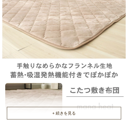
滑り止め付き不織布
中材
ポリエステル100%
機能
静電気軽減・抗菌防臭
原産国
中国