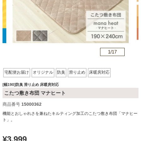
カテゴリから探す
ソファ
n
1/
17
テレビ台・リビング家具
宅配便お届け
オリジナル
防臭
滑り止め
床暖房対応
ダイニングテーブル・セット
[幅190]防臭 滑り止め 床暖房対応
こたつ敷き布団 マナヒート
商品番号
15000362
椅子・チェア
機能とおしゃれさを兼ねたキルティング加工のこたつ敷き布団「マナヒー
ト」。
食器棚・キッチン収納
¥
3,999