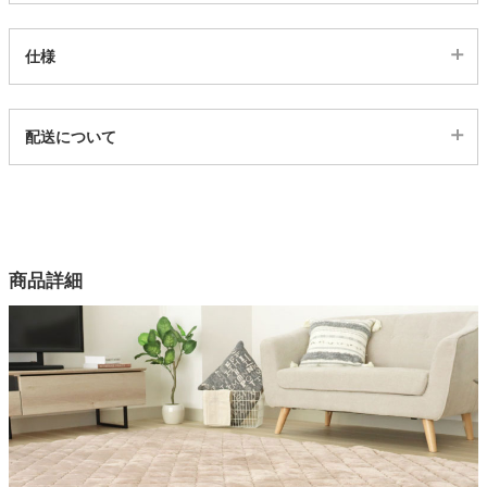
家電・照明器具
仕様
代表sku
インテリア雑貨
配送について
15000362
配送について
サイズ
ガーデン
幅190×奥行240(cm)
カラー
タワー
商品詳細
2色
表組成
ポリエステル100%
表目付
フランネル220g/m2
裏面