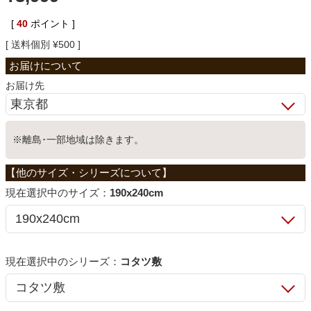
ベッド
[
40
ポイント ]
送料個別
¥
500
収納家具
お届け先
学習机
※離島･一部地域は除きます。
ホームオフィス
サイズ：
190x240cm
こたつ
シリーズ：
コタツ敷
寝具