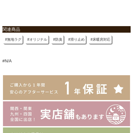
関連商品
無地ラグ
オリジナル
防臭
滑り止め
床暖房対応
#N/A