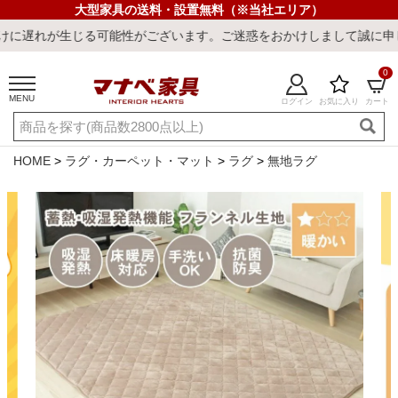
大型家具の送料・設置無料（※当社エリア）
じる可能性がございます。ご迷惑をおかけしまして誠に申し訳ございま
0
MENU
ログイン
お気に入り
カート
ご利用ガイド
新規会員登録
店舗一覧
閲覧履歴
HOME
ラグ・カーペット・マット
ラグ
無地ラグ
よくある質問
キーワード・商品番号で探す
最短発送
冷感ラグ
冷感寝具
ワークデスク
ウィルトンラ