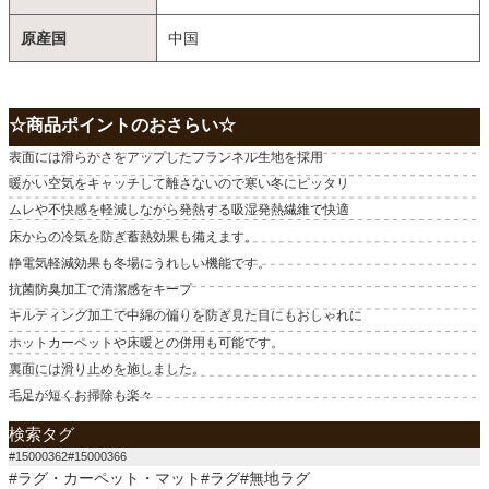
原産国
中国
☆商品ポイントのおさらい☆
表面には滑らかさをアップしたフランネル生地を採用
暖かい空気をキャッチして離さないので寒い冬にピッタリ
ムレや不快感を軽減しながら発熱する吸湿発熱繊維で快適
床からの冷気を防ぎ蓄熱効果も備えます。
静電気軽減効果も冬場にうれしい機能です。
抗菌防臭加工で清潔感をキープ
キルティング加工で中綿の偏りを防ぎ見た目にもおしゃれに
ホットカーペットや床暖との併用も可能です。
裏面には滑り止めを施しました。
毛足が短くお掃除も楽々
検索タグ
#15000362#15000366
#ラグ・カーペット・マット#ラグ#無地ラグ