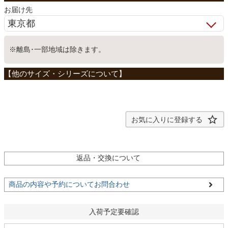
お届け先
ベッド
※離島･一部地域は除きます。
収納家具
学習机
お気に入りに登録する
ホームオフィス
返品・交換について
こたつ
商品の内容や予約についてお問合わせ
寝具
入荷予定要確認