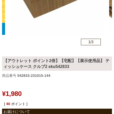
カテゴリから探す
ソファ
n
1/
3
テレビ台・リビング家具
【アウトレット ポイント2倍】【宅配】【展示使用品】 テ
ィッシュケース クルブ2 sku542833
ダイニングテーブル・セット
商品番号
542833-231015-144
椅子・チェア
¥
1,980
[
40
ポイント ]
食器棚・キッチン収納