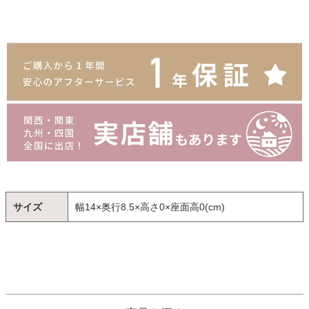
サイズ
幅14×奥行8.5×高さ0×座面高0(cm)