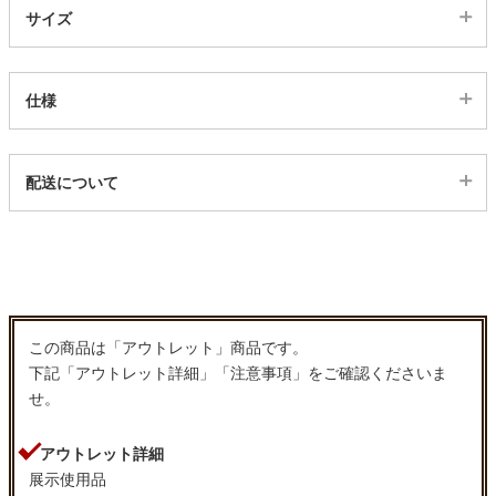
ファブリック
サイズ
カーテン
仕様
ラグ
サイズ
配送について
幅14×奥行8.5×高さ0×座面高0(cm)
配送について
マット
収納用品
この商品は「アウトレット」商品です。
下記「アウトレット詳細」「注意事項」をご確認くださいま
生活用品
せ。
アウトレット詳細
キッチン用品
展示使用品