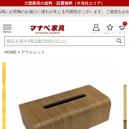
大型家具の送料・設置無料（※当社エリア）
荷物のお届けに遅れが生じる可能性がございます。ご迷惑をおかけしま
0
MENU
ログイン
お気に入り
カート
ご利用ガイド
新規会員登録
店舗一覧
閲覧履歴
HOME
アウトレット
よくある質問
キーワード・商品番号で探す
最短発送
冷感ラグ
冷感寝具
ワークデスク
ウィルトンラ