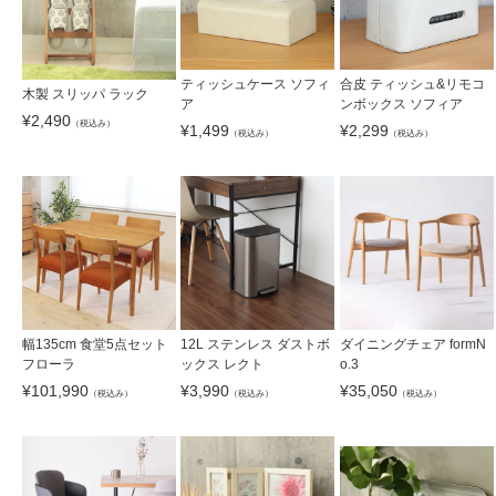
ティッシュケース ソフィ
合皮 ティッシュ&リモコ
木製 スリッパ ラック
ア
ンボックス ソフィア
¥
2,490
（税込み）
¥
1,499
¥
2,299
（税込み）
（税込み）
幅135cm 食堂5点セット
12L ステンレス ダストボ
ダイニングチェア formN
フローラ
ックス レクト
o.3
¥
101,990
¥
3,990
¥
35,050
（税込み）
（税込み）
（税込み）