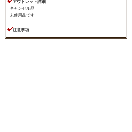
アウトレット詳細
山仕様
キャンセル品
2ツ山
家電・照明器具
未使用品です
フック仕様
注意事項
アジャスターフック
インテリア雑貨
フック形態
Aフック
ガーデン
機能
形状記憶
タワー
洗濯表示
ウォッシャブル
入り数
1枚（両開きの場合は２個でご注文下さい）
付属
共布タッセル1枚