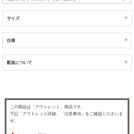
ファブリック
サイズ
カーテン
仕様
ラグ
生地巾
配送について
マット
150(cm)
配送について
タテ糸組成
収納用品
ポリエステル100％
ヨコ糸組成
ポリエステル100％
生活用品
この商品は「アウトレット」商品です。
下記「アウトレット詳細」「注意事項」をご確認くださいま
ヒダ倍率
せ。
1.5倍ヒダ
キッチン用品