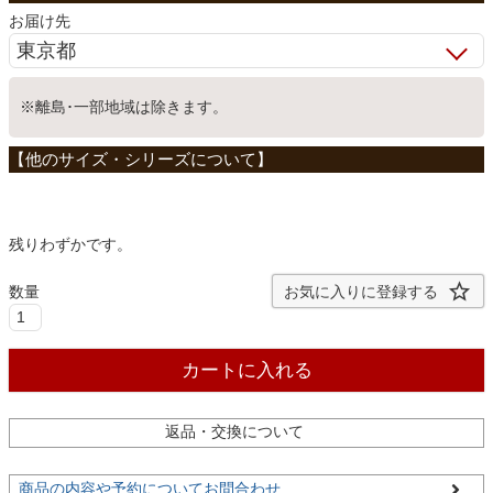
お届け先
ベッド
※離島･一部地域は除きます。
収納家具
学習机
残りわずかです。
ホームオフィス
お気に入りに登録する
こたつ
カートに入れる
寝具
返品・交換について
商品の内容や予約についてお問合わせ