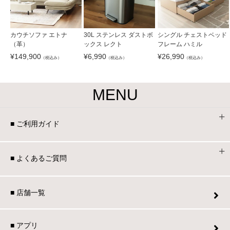
カウチソファ エトナ
30L ステンレス ダストボ
シングル チェストベッド
（革）
ックス レクト
フレーム ハミル
¥
149,900
¥
6,990
¥
26,990
（税込み）
（税込み）
（税込み）
MENU
■ ご利用ガイド
■ よくあるご質問
■ 店舗一覧
■ アプリ