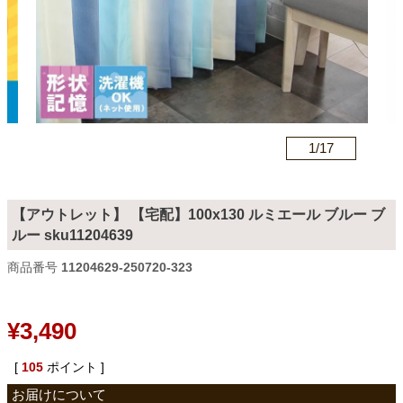
カテゴリから探す
ソファ
n
1/
17
テレビ台・リビング家具
【アウトレット】 【宅配】100x130 ルミエール ブルー ブ
ルー sku11204639
ダイニングテーブル・セット
商品番号
11204629-250720-323
椅子・チェア
¥
3,490
[
105
ポイント ]
食器棚・キッチン収納