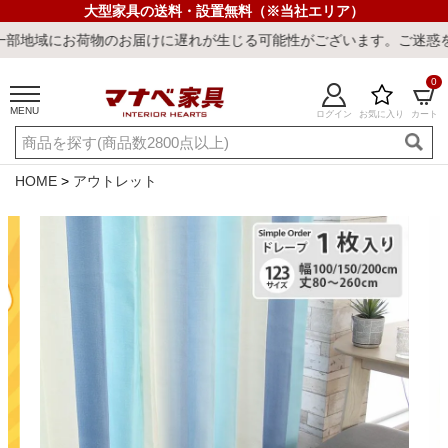
大型家具の送料・設置無料（※当社エリア）
にお荷物のお届けに遅れが生じる可能性がございます。ご迷惑をおかけ
0
MENU
ログイン
お気に入り
カート
ご利用ガイド
新規会員登録
店舗一覧
閲覧履歴
HOME
アウトレット
よくある質問
キーワード・商品番号で探す
最短発送
冷感ラグ
冷感寝具
ワークデスク
ウィルトンラ