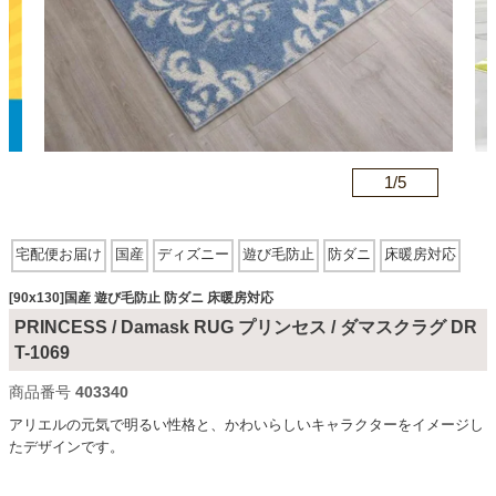
カテゴリから探す
ソファ
n
1/
5
テレビ台・リビング家具
宅配便お届け
国産
ディズニー
遊び毛防止
防ダニ
床暖房対応
ダイニングテーブル・セット
[90x130]国産 遊び毛防止 防ダニ 床暖房対応
PRINCESS / Damask RUG プリンセス / ダマスクラグ DR
T-1069
椅子・チェア
商品番号
403340
アリエルの元気で明るい性格と、かわいらしいキャラクターをイメージし
たデザインです。
食器棚・キッチン収納