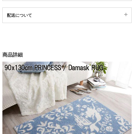
代表sku
家電・照明器具
配送について
403340
配送について
サイズ
インテリア雑貨
幅90×奥行130(cm)
カラー
商品詳細
ガーデン
2色
組成
タワー
ポリエステル100%
品番
DRT-1069
機能
防ダニ加工
機能