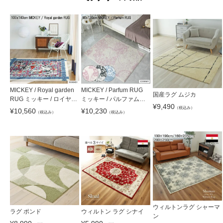
MICKEY / Royal garden
MICKEY / Parfum RUG
国産ラグ ムジカ
RUG ミッキー / ロイヤル
ミッキー / パルファムラ
¥
9,490
ガーデンラグ DRM-1060
グ DRM-1104
（税込み）
¥
10,560
¥
10,230
（税込み）
（税込み）
ウィルトンラグ シャーマ
ラグ ポンド
ウィルトン ラグ シナイ
ン