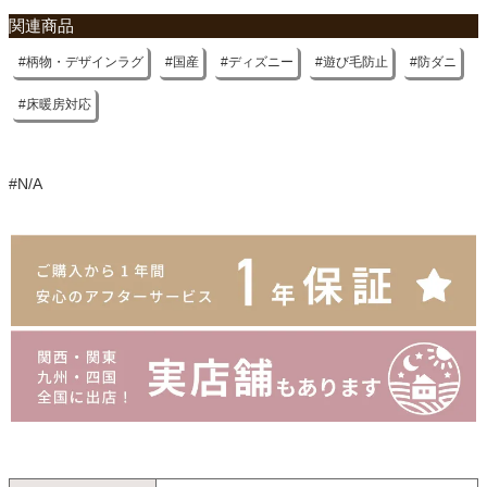
関連商品
柄物・デザインラグ
国産
ディズニー
遊び毛防止
防ダニ
床暖房対応
#N/A