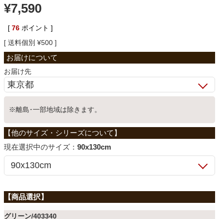
¥
7,590
ベッド
[
76
ポイント ]
送料個別
¥
500
収納家具
お届け先
学習机
※離島･一部地域は除きます。
ホームオフィス
サイズ：
90x130cm
こたつ
寝具
グリーン/403340