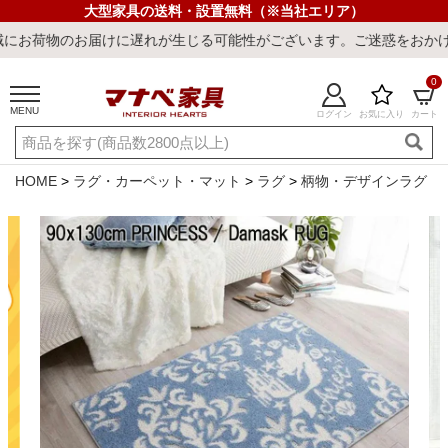
大型家具の送料・設置無料（※当社エリア）
お届けに遅れが生じる可能性がございます。ご迷惑をおかけしまして誠
0
MENU
ログイン
お気に入り
カート
ご利用ガイド
新規会員登録
店舗一覧
閲覧履歴
HOME
ラグ・カーペット・マット
ラグ
柄物・デザインラグ
よくある質問
キーワード・商品番号で探す
最短発送
冷感ラグ
冷感寝具
ワークデスク
ウィルトンラ