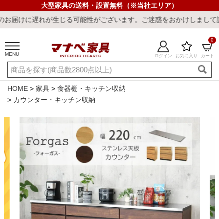
大型家具の送料・設置無料（※当社エリア）
る可能性がございます。ご迷惑をおかけしまして誠に申し訳ございませ
0
MENU
ログイン
お気に入り
カート
ご利用ガイド
新規会員登録
店舗一覧
閲覧履歴
HOME
家具
食器棚・キッチン収納
カウンター・キッチン収納
よくある質問
キーワード・商品番号で探す
最短発送
冷感ラグ
冷感寝具
ワークデスク
ウィルトンラ