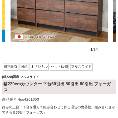
カテゴリから探す
ソファ
n
1/
14
テレビ台・リビング家具
組立設置
国産
オリジナル
セット販売
フルスライド
ダイニングテーブル・セット
[幅220]国産 フルスライド
幅220cmカウンター 下台60引出 80引出 80引出 フォーガ
椅子・チェア
ス
商品番号
4ss4201053
好みの上台、下台を選んで組み合わせて作る理想の食器棚。組み合わせが
食器棚・キッチン収納
できる食器棚「フォーガス」