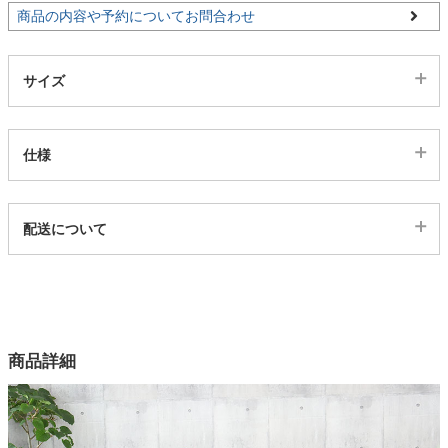
商品の内容や予約についてお問合わせ
家電・照明器具
サイズ
インテリア雑貨
仕様
ガーデン
代表sku
配送について
4ss4201053
タワー
配送について
サイズ
幅220×奥行48×高さ95.5(cm)
カラー
商品詳細
2色
材質
MDF、強化紙