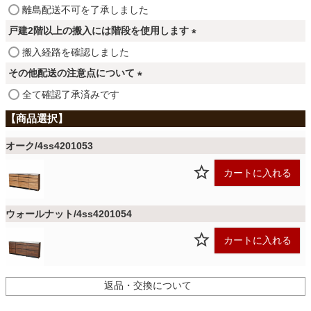
ファブリック
(
離島配送不可を了承しました
)
必
戸建2階以上の搬入には階段を使用します
須
(
カーテン
搬入経路を確認しました
)
必
その他配送の注意点について
須
(
全て確認了承済みです
)
ラグ
必
須
)
オーク/4ss4201053
マット
カートに入れる
収納用品
ウォールナット/4ss4201054
カートに入れる
生活用品
返品・交換について
キッチン用品