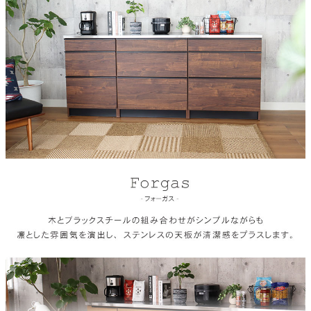
天板仕様
ステンレス
下台仕様（60cm 3杯引出）
3杯引出、フルオープンスライドレール
下台仕様（80cm3杯引出）
3杯引出、フルオープンスライドレール
天板サイズ
幅220.5×奥行48×高さ3(cm)
下台サイズ（60cm 3杯引出）
幅60×奥行48×高さ92(cm)
下台サイズ（80cm3杯引出）
幅80×奥行48×高さ92(cm)
梱包サイズ