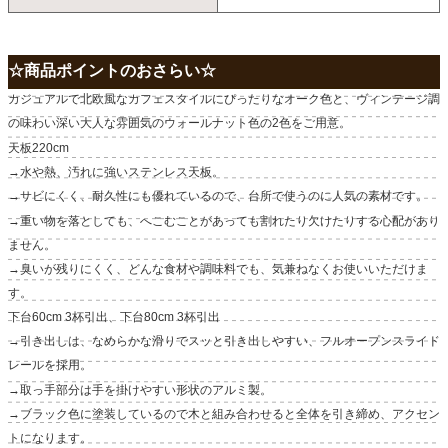
☆商品ポイントのおさらい☆
カジュアルで北欧風なカフェスタイルにぴったりなオーク色と、ヴィンテージ調
の味わい深い大人な雰囲気のウォールナット色の2色をご用意。
天板220cm
→水や熱、汚れに強いステンレス天板。
→サビにくく、耐久性にも優れているので、台所で使うのに人気の素材です。
→重い物を落としても、へこむことがあっても割れたり欠けたりする心配があり
ません。
→臭いが残りにくく、どんな食材や調味料でも、気兼ねなくお使いいただけま
す。
下台60cm 3杯引出、下台80cm 3杯引出
→引き出しは、なめらかな滑りでスッと引き出しやすい、フルオープンスライド
レールを採用。
→取っ手部分は手を掛けやすい形状のアルミ製。
→ブラック色に塗装しているので木と組み合わせると全体を引き締め、アクセン
トになります。