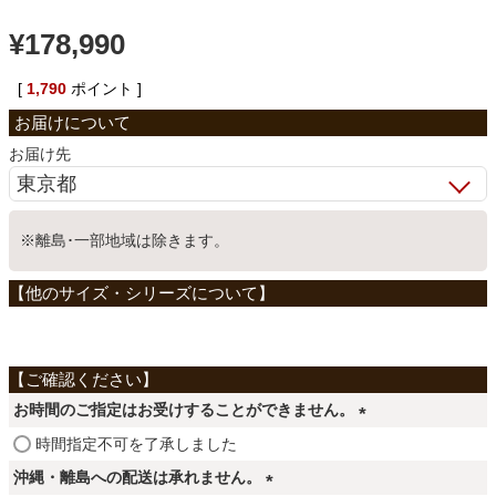
ベッド
¥
178,990
[
1,790
ポイント ]
収納家具
お届け先
学習机
※離島･一部地域は除きます。
ホームオフィス
こたつ
お時間のご指定はお受けすることができません。
寝具
(
時間指定不可を了承しました
必
沖縄・離島への配送は承れません。
須