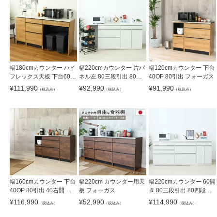
幅180cmカウンター ハイ
幅220cmカウンター 片パ
幅120cmカウンター 下台
フレックス天板 下台60開
ネル左 80三段引出 80開
40OP 80引出 フォーガス
戸 60引出 80ダスト フォ
き ネオ
¥
111,990
¥
92,990
¥
91,990
（税込み）
（税込み）
（税込み）
ーガス
幅160cmカウンター 下台
幅220cm カウンター用天
幅220cmカウンター 60開
40OP 80引出 40右開 フ
板 フォーガス
き 80三段引出 80四段引
ォーガス
出 ネオ
¥
116,990
¥
52,990
¥
114,990
（税込み）
（税込み）
（税込み）