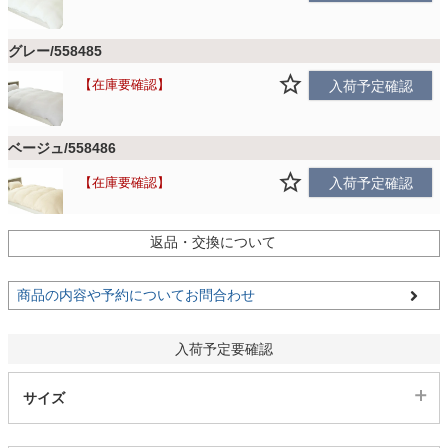
ファブリック
グレー/558485
カーテン
在庫要確認
入荷予定確認
ラグ
ベージュ/558486
在庫要確認
入荷予定確認
マット
返品・交換について
収納用品
商品の内容や予約についてお問合わせ
入荷予定要確認
生活用品
サイズ
キッチン用品