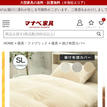
大型家具の送料・設置無料（※当社エリア）
生じる可能性がございます。ご迷惑をおかけしまして誠に申し訳ござい
0
MENU
ログイン
お気に入り
カート
ご利用ガイド
新規会員登録
店舗一覧
閲覧履歴
HOME
寝具・ファブリック
寝具
掛け布団カバー
よくある質問
キーワード・商品番号で探す
最短発送
冷感ラグ
冷感寝具
ワークデスク
ウィルトンラ