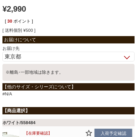
¥
2,990
ベッド
[
30
ポイント ]
送料個別
¥
500
収納家具
お届け先
学習机
※離島･一部地域は除きます。
ホームオフィス
#N/A
こたつ
寝具
ホワイト/558484
在庫要確認
入荷予定確認