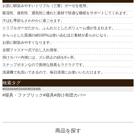
お肌に馴染みやすいトリプル（三重）ガーゼを使用。
吸湿性、速乾性、通気性に優れた素材で快適な睡眠をサポートしてくれます。
汗ばむ季節もさわやかに過ごせます。
トリプルガーゼだから、ふんわりとしたボリューム感が生まれます。
さらっとした質感の綿100%は使い込むほど素材が柔らかになり、
お肌に馴染みやすくなります。
全開ファスナー式で出し入れ簡単。
掛けカバー内側には、ズレ防止の紐を8ヶ所。
スナップボタンなので面倒な脱着もラクラクです。
洗濯機で丸洗いできるので、毎日清潔にお使いいただけます。
検索タグ
#558484#558485#558486
#寝具・ファブリック#寝具#掛け布団カバー
商品を探す