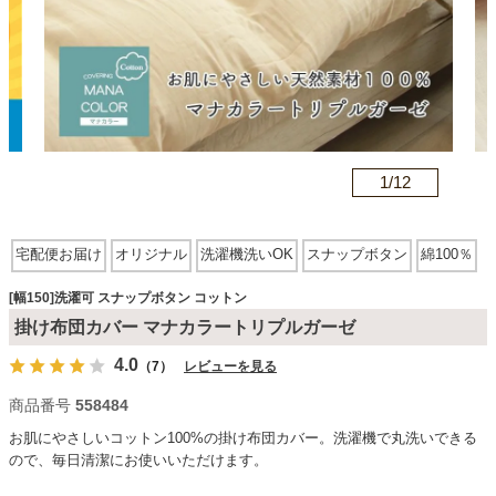
カテゴリから探す
ソファ
n
1/
12
テレビ台・リビング家具
宅配便お届け
オリジナル
洗濯機洗いOK
スナップボタン
綿100％
ダイニングテーブル・セット
[幅150]洗濯可 スナップボタン コットン
掛け布団カバー マナカラートリプルガーゼ
4.0
（7）
レビューを見る
椅子・チェア
商品番号
558484
お肌にやさしいコットン100%の掛け布団カバー。洗濯機で丸洗いできる
食器棚・キッチン収納
ので、毎日清潔にお使いいただけます。