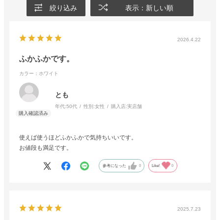
絞り込み
表示：新しい順
2026.4.22
ふかふかです。
カラー：ホワイト
とも
年代:
50代
性別:
女性
購入店:
実店舗
使えば使うほどふかふかで気持ちいいです。
お値段も満足です。
参考になった
0
Like!
0
2025.7.23