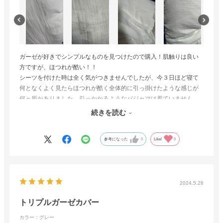
ガーゼが好きでシンプルなものを見つけたので購入！肌触りは良い
方ですが、ほつれが酷い！！
シーツを付けた時は全く気がつきませんでしたが、今３日ほど寝て
何となくよく見たらほつれが酷く全体的に引っ掛けたような感じが
何ヶ所かありました。引っかかるようなパジャマは着ていません
し、爪も伸びてるわけでもありません。長く糸が出てる所もあれば
続きを読む
少し出てる所は何ヶ所もありました。
ショックです。
参考になった
0
Like!
0
2024.5.28
トリプルガーゼカバー
カラー：グレー