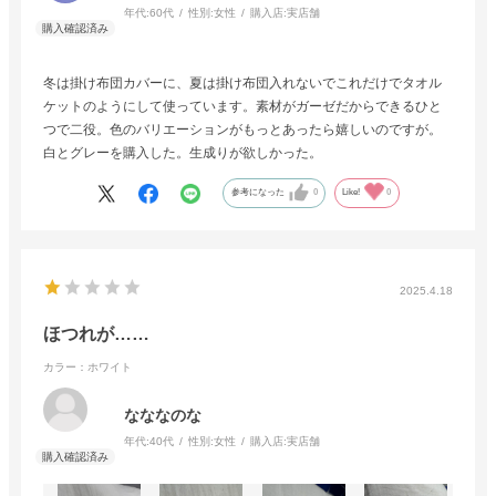
年代:
60代
性別:
女性
購入店:
実店舗
冬は掛け布団カバーに、夏は掛け布団入れないでこれだけでタオル
ケットのようにして使っています。素材がガーゼだからできるひと
つで二役。色のバリエーションがもっとあったら嬉しいのですが。
白とグレーを購入した。生成りが欲しかった。
参考になった
0
Like!
0
2025.4.18
ほつれが……
カラー：ホワイト
なななのな
年代:
40代
性別:
女性
購入店:
実店舗