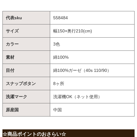
代表sku
558484
サイズ
幅150×奥行210(cm)
カラー
3色
素材
綿100%
目付
綿100%ガーゼ（40s 110/90）
スナップボタン
8ヶ所
洗濯マーク
洗濯機OK（ネット使用）
原産国
中国
☆商品ポイントのおさらい☆