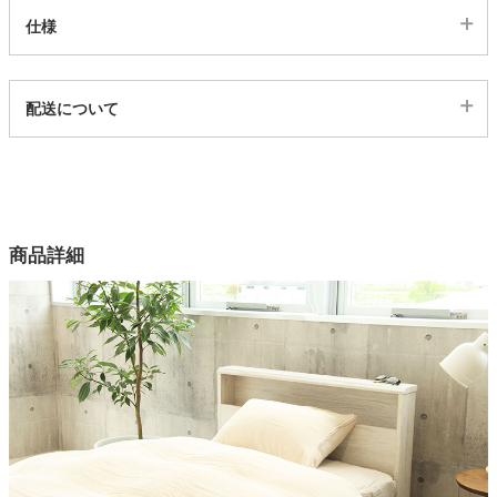
仕様
家電・照明器具
代表sku
配送について
558484
インテリア雑貨
配送について
サイズ
幅150×奥行210(cm)
ガーデン
カラー
商品詳細
3色
タワー
素材
綿100%
目付
綿100%ガーゼ（40s 110/90）
スナップボタン
8ヶ所