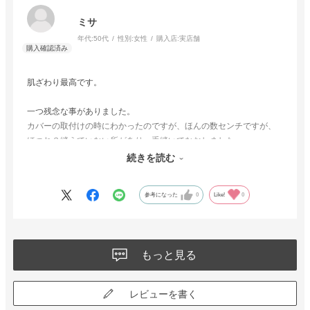
ミサ
年代:
50代
性別:
女性
購入店:
実店舗
肌ざわり最高です。
一つ残念な事がありました。
カバーの取付けの時にわかったのですが、ほんの数センチですが、
ほつれ？縫えていない所があり、手縫いでなおしました。
縫製のしにくい布地かと思いますが、とても気持ちいいので気に入
続きを読む
っております。
参考になった
0
Like!
0
もっと見る
レビューを書く