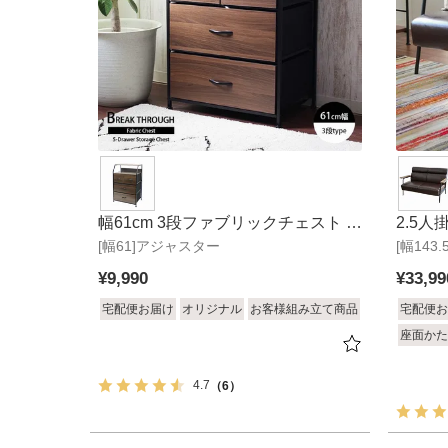
幅61cm 3段ファブリックチェスト ブ
2.5
[幅61]アジャスター
レイクスルー
[幅143
¥
9,990
¥
33,99
宅配便お届け
オリジナル
お客様組み立て商品
宅配便お
座面かた
4.7
（6）