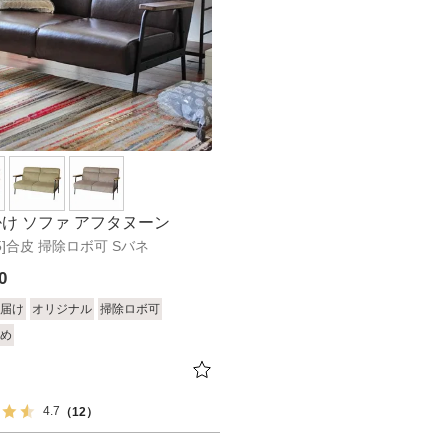
人掛け ソファ アフタヌーン
.5]合皮 掃除ロボ可 Sバネ
0
届け
オリジナル
掃除ロボ可
め
4.7
（12）