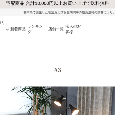
本県で発生した地震およびお盆期間中の物流混雑の影響により、一部地域ではお荷物
ゴリ
ランキン
法人のお
新着商品
店舗一覧
グ
客様
#3