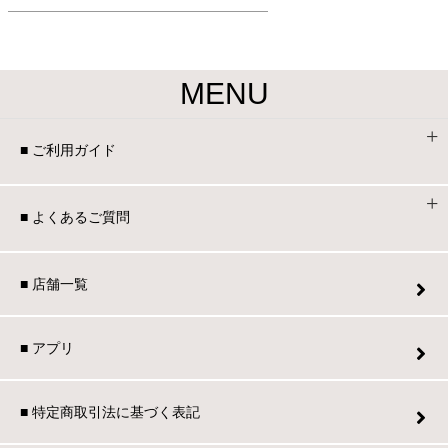
ファブリック
カーテン
MENU
ラグ
■ ご利用ガイド
マット
■ よくあるご質問
■ 店舗一覧
収納用品
■ アプリ
生活用品
■ 特定商取引法に基づく表記
キッチン用品