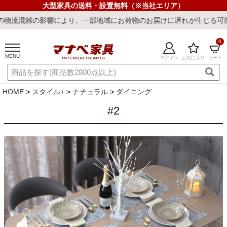
大型家具の送料・設置無料（※当社エリア）
流混雑の影響により、一部地域にお荷物のお届けに遅れが生じる可能性
0
MENU
ログイン
お気に入り
カート
ご利用ガイド
新規会員登録
店舗一覧
閲覧履歴
HOME
スタイル+
ナチュラル
ダイニング
よくある質問
#2
キーワード・商品番号で探す
最短発送
冷感ラグ
冷感寝具
ワークデスク
ウィルトンラ