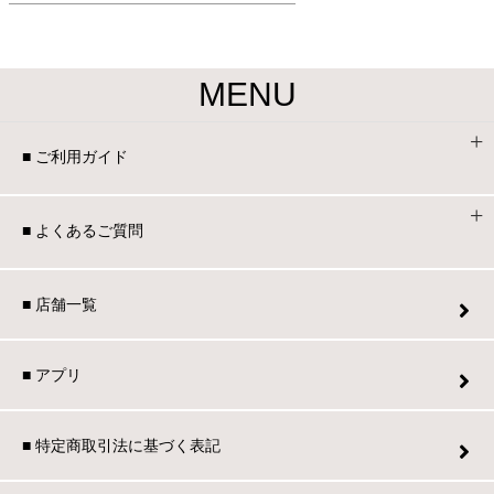
ファブリック
カーテン
MENU
■ ご利用ガイド
ラグ
■ よくあるご質問
マット
■ 店舗一覧
収納用品
■ アプリ
生活用品
■ 特定商取引法に基づく表記
キッチン用品