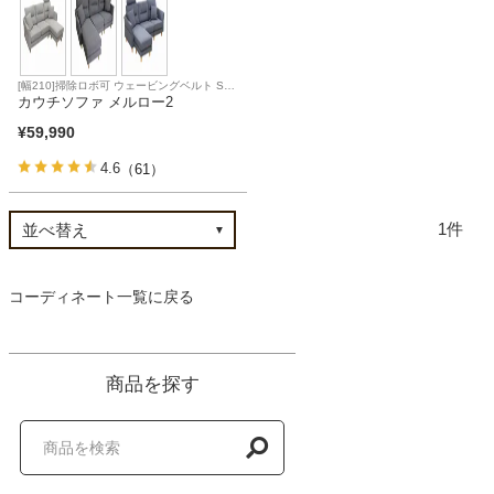
ベッド
[幅210]掃除ロボ可 ウェービングベルト Sバ
ネ 直置き可能 ポケットコイル
カウチソファ メルロー2
収納家具
¥
59,990
4.6
（61）
学習机
1
ホームオフィス
コーディネート一覧に戻る
こたつ
商品を探す
寝具