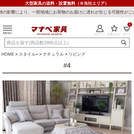
大型家具の送料・設置無料（※当社エリア）
影響により、一部地域にお荷物のお届けに遅れが生じる可能性がござい
0
MENU
ログイン
お気に入り
カート
ご利用ガイド
新規会員登録
店舗一覧
閲覧履歴
HOME
スタイル+
ナチュラル
リビング
よくある質問
#4
キーワード・商品番号で探す
最短発送
冷感ラグ
冷感寝具
ワークデスク
ウィルトンラ