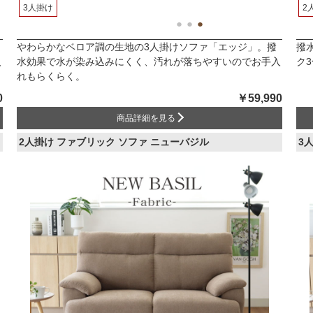
3人掛け
2
やわらかなベロア調の生地の3人掛けソファ「エッジ」。撥
撥
入
水効果で水が染み込みにくく、汚れが落ちやすいのでお手入
ク
れもらくらく。
0
￥59,990
商品詳細を見る
2人掛け ファブリック ソファ ニューバジル
3