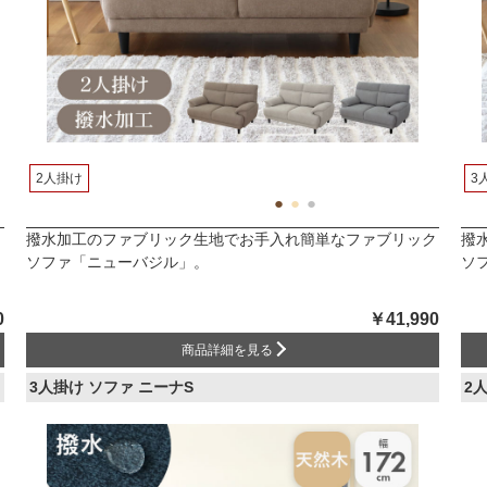
2人掛け
3
ッ
撥水加工のファブリック生地でお手入れ簡単なファブリック
撥
ソファ「ニューバジル」。
ソ
0
￥41,990
商品詳細を見る
3人掛け ソファ ニーナS
2