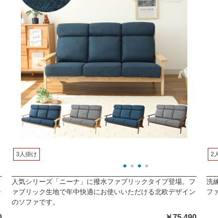
3人掛け
2
フ
人気シリーズ「ニーナ」に撥水ファブリックタイプ登場。フ
洗
ン
ァブリック生地で年中快適にお使いいただける北欧デザイン
フ
のソファです。
0
￥75,490