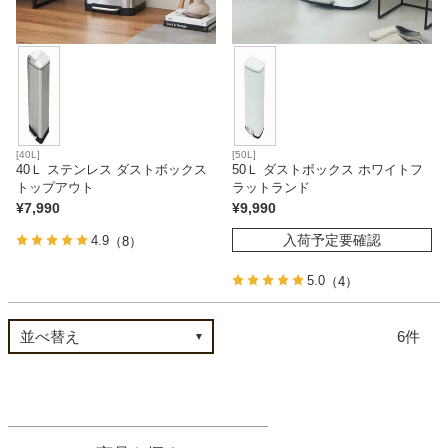
ファブリック
カーテン
ラグ
[40L]
[50L]
40Ｌ ステンレス ダストボックス
50Ｌ ダストボックス ホワイトフ
トップアウト
ラットランド
¥
7,990
¥
9,990
マット
入荷予定要確認
4.9
（8）
5.0
（4）
収納用品
6
生活用品
キッチン用品