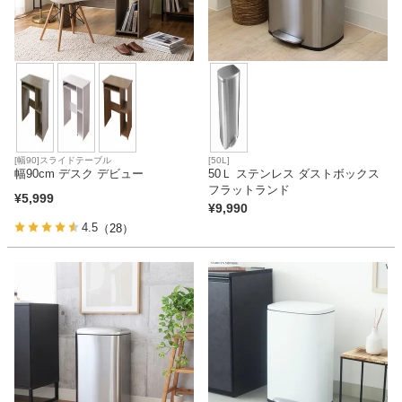
ベッド
収納家具
学習机
[幅90]スライドテーブル
[50L]
幅90cm デスク デビュー
50Ｌ ステンレス ダストボックス
フラットランド
¥
5,999
¥
9,990
ホームオフィス
4.5
（28）
こたつ
寝具