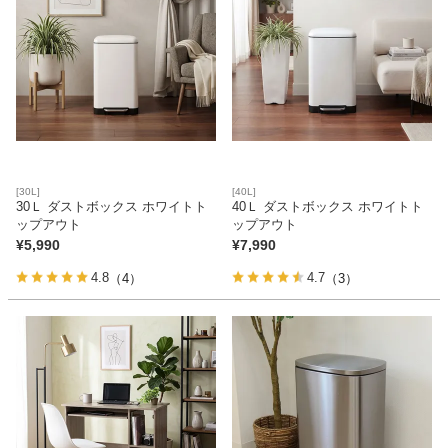
カテゴリから探す
ソファ
[30L]
[40L]
テレビ台・リビング家具
30Ｌ ダストボックス ホワイトト
40Ｌ ダストボックス ホワイトト
ップアウト
ップアウト
¥
5,990
¥
7,990
ダイニングテーブル・セット
4.8
4.7
（4）
（3）
椅子・チェア
食器棚・キッチン収納