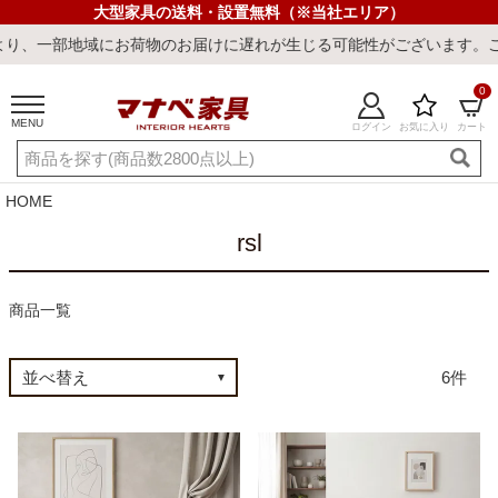
大型家具の送料・設置無料（※当社エリア）
一部地域にお荷物のお届けに遅れが生じる可能性がございます。ご迷惑
0
MENU
ログイン
お気に入り
カート
ご利用ガイド
新規会員登録
店舗一覧
閲覧履歴
HOME
よくある質問
rsl
キーワード・商品番号で探す
商品一覧
6
最短発送
冷感ラグ
冷感寝具
ワークデスク
ウィルトンラ