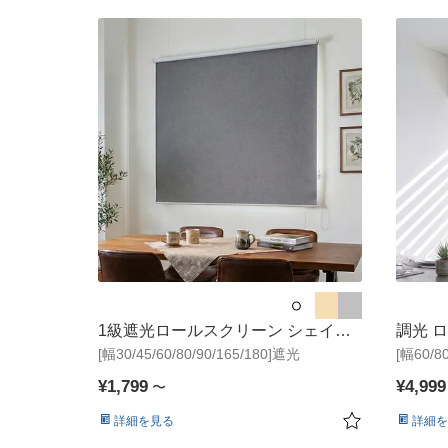
●
●
●
1級遮光ロールスクリーン シェイデ
調光 
[幅30/45/60/80/90/165/180]遮光
ィ
[幅60/80
¥
1,799
¥
4,999
〜
詳細を見る
詳細を