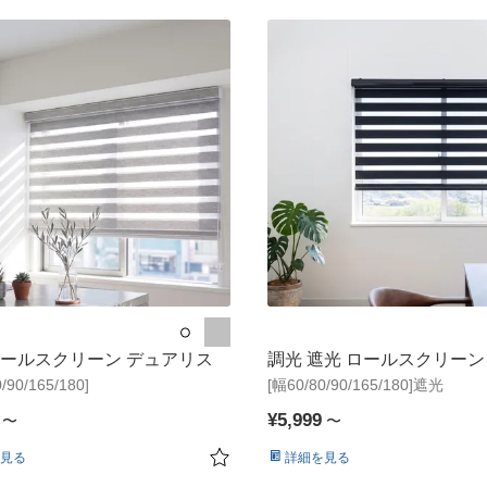
●
●
ロールスクリーン デュアリス
調光 遮光 ロールスクリーン
/90/165/180]
[幅60/80/90/165/180]遮光
シャ
¥
5,999
〜
〜
見る
詳細を見る