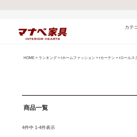
カテ
HOME
ランキング
rホームファッション
rカーテン
rロールス
商品一覧
4
件中
1
-
4
件表示