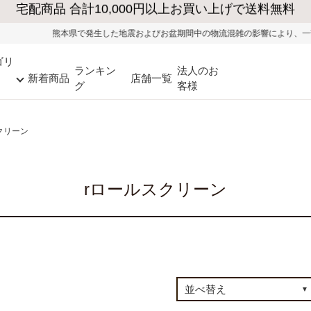
熊本県で発生した地震およびお盆期間中の物流混雑の影響により、一部地域
ゴリ
ランキン
法人のお
新着商品
店舗一覧
グ
客様
クリーン
rロールスクリーン