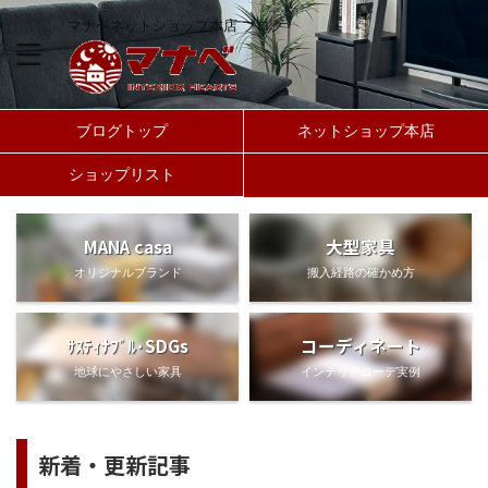
マナベネットショップ本店 ブログ
ブログトップ
ネットショップ本店
ショップリスト
MANA casa
大型家具
オリジナルブランド
搬入経路の確かめ方
ｻｽﾃｨﾅﾌﾞﾙ･SDGs
コーディネート
地球にやさしい家具
インテリアコーデ実例
新着・更新記事