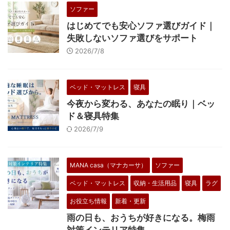
ソファー
はじめてでも安心ソファ選びガイド｜
失敗しないソファ選びをサポート
2026/7/8
ベッド・マットレス
寝具
今夜から変わる、あなたの眠り｜ベッ
ド＆寝具特集
2026/7/9
MANA casa（マナカーサ）
ソファー
ベッド・マットレス
収納・生活用品
寝具
ラグ
お役立ち情報
新着・更新
雨の日も、おうちが好きになる。梅雨