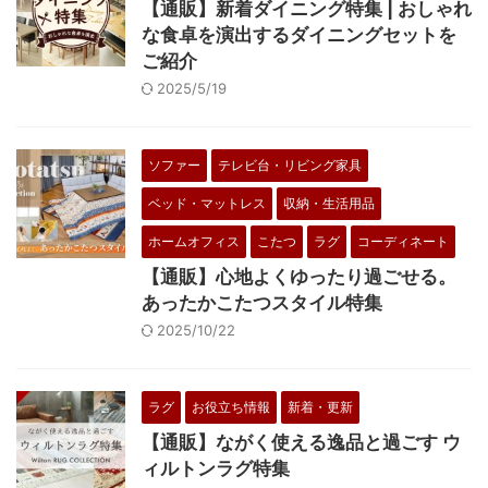
【通販】新着ダイニング特集 | おしゃれ
な食卓を演出するダイニングセットを
ご紹介
2025/5/19
ソファー
テレビ台・リビング家具
ベッド・マットレス
収納・生活用品
ホームオフィス
こたつ
ラグ
コーディネート
【通販】心地よくゆったり過ごせる。
あったかこたつスタイル特集
2025/10/22
ラグ
お役立ち情報
新着・更新
【通販】ながく使える逸品と過ごす ウ
ィルトンラグ特集