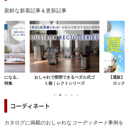
新鮮な新着記事＆更新記事
るペダル式ゴ
【通販】遮熱カーテンで暑さをブ
組み合わせ
リーズ
ロック！「涼しさ」と「省...
コーディネート
カタログに掲載のおしゃれな
コーディネート
事例を