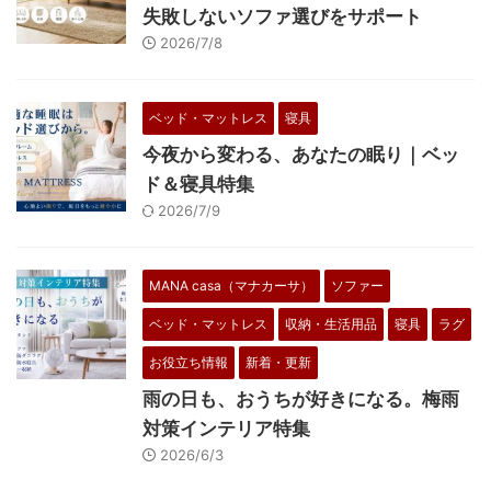
失敗しないソファ選びをサポート
2026/7/8
ベッド・マットレス
寝具
今夜から変わる、あなたの眠り｜ベッ
ド＆寝具特集
2026/7/9
MANA casa（マナカーサ）
ソファー
ベッド・マットレス
収納・生活用品
寝具
ラグ
お役立ち情報
新着・更新
雨の日も、おうちが好きになる。梅雨
対策インテリア特集
2026/6/3