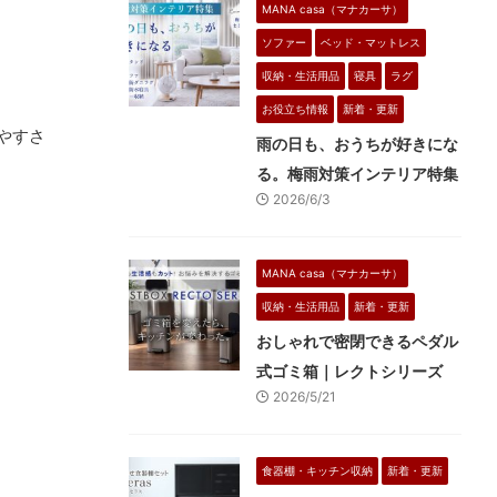
MANA casa（マナカーサ）
ソファー
ベッド・マットレス
収納・生活用品
寝具
ラグ
お役立ち情報
新着・更新
やすさ
雨の日も、おうちが好きにな
る。梅雨対策インテリア特集
2026/6/3
MANA casa（マナカーサ）
収納・生活用品
新着・更新
おしゃれで密閉できるペダル
式ゴミ箱｜レクトシリーズ
2026/5/21
食器棚・キッチン収納
新着・更新