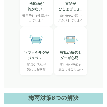
洗濯物が
玄関が
乾かない…
びしょびしょ…
部屋干しで生活感が
傘や靴の水滴で
出てしまう
床が汚れてしまう
ソファやラグが
寝具の湿気や
ジメジメ…
ダニが心配…
湿気や汚れが
蒸し暑い季節を
気になる季節
清潔に過ごしたい
梅雨対策6つの解決