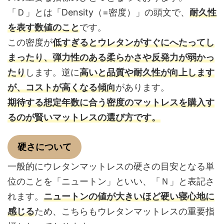
「Ｄ」とは「Density（=密度）」の頭文で、
耐久性
を表す数値のこと
です。
この密度が
低すぎるとウレタンがすぐにへたってし
まったり、弾力性のある柔らかさや反発力が弱かっ
たり
します。逆に
高いと品質や耐久性が向上します
が、コストが高くなる傾向
があります。
期待する想定年数に合う密度のマットレスを購入す
るのが賢いマットレスの選び方です。
硬さについて
一般的にウレタンマットレスの硬さの目安となる単
位のことを「ニュートン」といい、「Ｎ」と表記さ
れます。
ニュートンの値が大きいほど硬い寝心地に
感じる
ため、こちらもウレタンマットレスの重要指