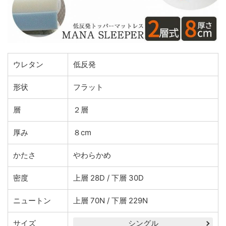
ウレタン
低反発
形状
フラット
層
２層
厚み
８cm
かたさ
やわらかめ
密度
上層 28D / 下層 30D
ニュートン
上層 70N / 下層 229N
サイズ
シングル