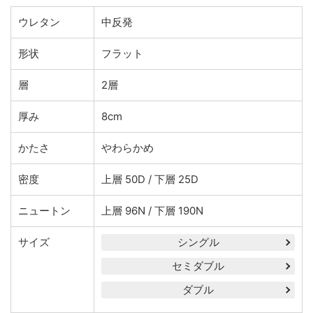
ウレタン
中反発
形状
フラット
層
2層
厚み
8cm
かたさ
やわらかめ
密度
上層 50D / 下層 25D
ニュートン
上層 96N / 下層 190N
サイズ
シングル
セミダブル
ダブル