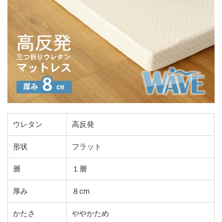
ウレタン
高反発
形状
フラット
層
１層
厚み
８cm
かたさ
ややかため