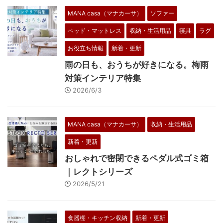
MANA casa（マナカーサ）
ソファー
ベッド・マットレス
収納・生活用品
寝具
ラグ
お役立ち情報
新着・更新
雨の日も、おうちが好きになる。梅雨
対策インテリア特集
2026/6/3
MANA casa（マナカーサ）
収納・生活用品
新着・更新
おしゃれで密閉できるペダル式ゴミ箱
｜レクトシリーズ
2026/5/21
食器棚・キッチン収納
新着・更新