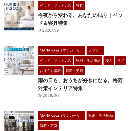
ベッド・マットレス
寝具
今夜から変わる、あなたの眠り｜ベッ
ド＆寝具特集
2026/7/9
MANA casa（マナカーサ）
ソファー
ベッド・マットレス
収納・生活用品
寝具
ラグ
お役立ち情報
新着・更新
雨の日も、おうちが好きになる。梅雨
対策インテリア特集
2026/6/3
MANA casa（マナカーサ）
収納・生活用品
新着・更新