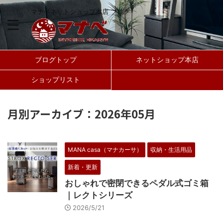
マナベネットショップ本店 ブログ
ブログトップ
ネットショップ本店
ショップリスト
月別アーカイブ：2026年05月
MANA casa（マナカーサ）
収納・生活用品
新着・更新
おしゃれで密閉できるペダル式ゴミ箱
｜レクトシリーズ
2026/5/21