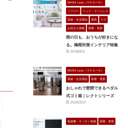
MANA casa（マナカーサ）
ソファー
ベッド・マットレス
収納・生活用品
寝具
ラグ
お役立ち情報
新着・更新
雨の日も、おうちが好きにな
る。梅雨対策インテリア特集
2026/6/3
MANA casa（マナカーサ）
収納・生活用品
新着・更新
おしゃれで密閉できるペダル
式ゴミ箱｜レクトシリーズ
2026/5/21
食器棚・キッチン収納
新着・更新