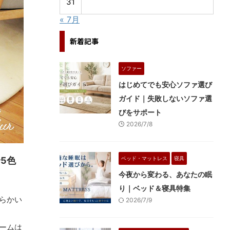
31
« 7月
新着記事
ソファー
はじめてでも安心ソファ選び
ガイド｜失敗しないソファ選
びをサポート
2026/7/8
全5色
ベッド・マットレス
寝具
今夜から変わる、あなたの眠
り｜ベッド＆寝具特集
らかい
2026/7/9
ームは