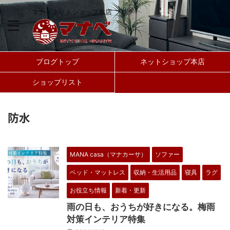
マナベネットショップ本店 ブログ
ブログトップ
ネットショップ本店
ショップリスト
防水
MANA casa（マナカーサ）
ソファー
ベッド・マットレス
収納・生活用品
寝具
ラグ
お役立ち情報
新着・更新
雨の日も、おうちが好きになる。梅雨
対策インテリア特集