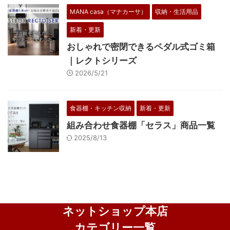
MANA casa（マナカーサ）
収納・生活用品
新着・更新
おしゃれで密閉できるペダル式ゴミ箱
｜レクトシリーズ
2026/5/21
食器棚・キッチン収納
新着・更新
組み合わせ食器棚「セラス」商品一覧
2025/8/13
ネットショップ本店
カテゴリー一覧