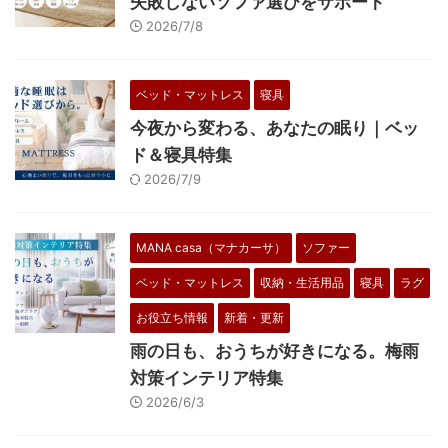
失敗しないソファ選びをサポート
2026/7/8
ベッド・マットレス
寝具
今夜から変わる、あなたの眠り｜ベッ
ド＆寝具特集
2026/7/9
MANA casa（マナカーサ）
ソファー
ベッド・マットレス
収納・生活用品
寝具
ラグ
お役立ち情報
新着・更新
雨の日も、おうちが好きになる。梅雨
対策インテリア特集
2026/6/3