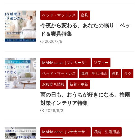
ベッド・マットレス
寝具
今夜から変わる、あなたの眠り｜ベッ
ド＆寝具特集
2026/7/9
MANA casa（マナカーサ）
ソファー
ベッド・マットレス
収納・生活用品
寝具
ラグ
お役立ち情報
新着・更新
雨の日も、おうちが好きになる。梅雨
対策インテリア特集
2026/6/3
MANA casa（マナカーサ）
収納・生活用品