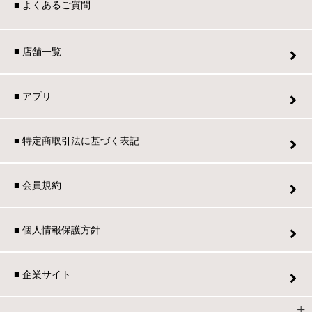
■ よくあるご質問
■ 店舗一覧
カテゴリから探す
ソファ
■ アプリ
テレビ台・リビング家具
■ 特定商取引法に基づく表記
■ 会員規約
ダイニングテーブル・セット
■ 個人情報保護方針
椅子・チェア
■ 企業サイト
食器棚・キッチン収納