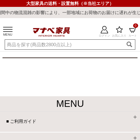
大型家具の送料・設置無料（※当社エリア）
間中の物流混雑の影響により、一部地域にお荷物のお届けに遅れが生じ
0
MENU
ログイン
お気に入り
カート
ご利用ガイド
新規会員登録
店舗一覧
閲覧履歴
よくある質問
キーワード・商品番号で探す
MENU
■ ご利用ガイド
最短発送
冷感ラグ
冷感寝具
ワークデスク
ウィルトンラ